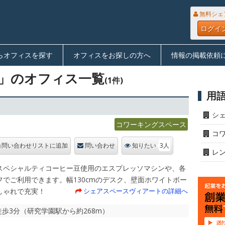
無料シェ
ログイ
らオフィスを探す
オフィスをお探しの方へ
情報の掲載依頼
」のオフィス一覧
(1件)
用
シ
コワーキングスペース
コ
3人
問い合わせリストに追加
問い合わせ
知りたい
レ
スペシャルティコーヒー豆使用のエスプレッソマシンや、各
フでご利用できます。幅130cmのデスク、壁面ホワイトボー
しゃれで充実！
シェアスペースヴィアートの詳細へ
徒歩3分（研究学園駅から約268m）