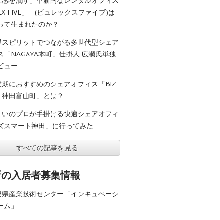
五感を潤す」革新的なレンタルオフィス
EX FIVE」 (ビュレックスファイブ)は
って生まれたのか？
屋スピリットでつながる多世代型シェア
ス「NAGAYA本町」仕掛人 広瀬氏単独
ビュー
業期におすすめのシェアオフィス「BIZ
T 神田富山町」とは？
まいのプロが手掛ける快適シェアオフィ
ズスマート神田」に行ってみた
すべての記事を見る
新の入居者募集情報
梨県産業技術センター「インキュベーシ
ーム」