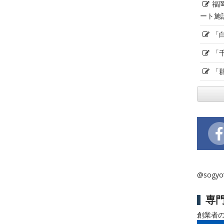
福
ート施
「
「
「
@sogy
専
創業者