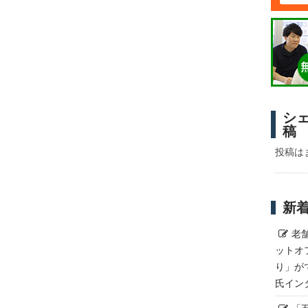
シ
稿
投稿は
新
老
ットオ
り」が
氏イン