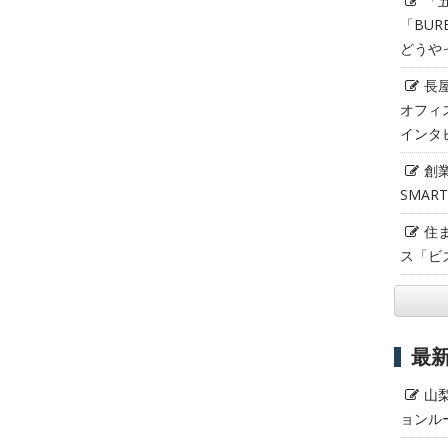
「
「BUR
どうや
長
オフィ
インタ
創
SMAR
住
ス「ビ
最
山
ョンル