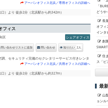
「
。
アーバンオフィス北浜／専用オフィスの詳細へ
「BUR
どうや
6番出口）より 徒歩2分（北浜駅から約342m）
長
オフィ
オフィス
インタ
央区
シェアオフィス
創
SMAR
2人
問い合わせリストに追加
問い合わせ
知りたい
住
空調、セキュリティ完備のセクレタリーサービス付きレンタ
ス「ビ
。
アーバンオフィス北浜／共用オフィスの詳細へ
6番出口）より 徒歩2分（北浜駅から約327m）
最
山
ョンル