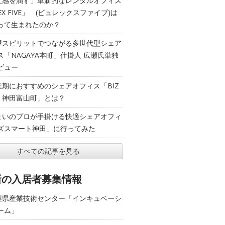
五感を潤す」革新的なレンタルオフィス
EX FIVE」 (ビュレックスファイブ)は
って生まれたのか？
屋スピリットでつながる多世代型シェア
ス「NAGAYA本町」仕掛人 広瀬氏単独
ビュー
業期におすすめのシェアオフィス「BIZ
T 神田富山町」とは？
まいのプロが手掛ける快適シェアオフィ
ズスマート神田」に行ってみた
すべての記事を見る
新の入居者募集情報
梨県産業技術センター「インキュベーシ
ーム」