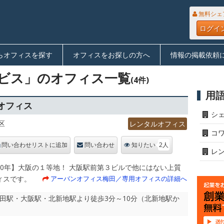
無料シェ
ログイ
らオフィスを探す
オフィスをお探しの方へ
情報の掲載依頼
ビス」のオフィス一覧
(4件)
用
オフィス
シ
区
レンタルオフィス
コ
2人
問い合わせリストに追加
問い合わせ
知りたい
レ
40年】大阪の１等地！ 大阪駅前第３ビルで他にはない上質
ィスです。
アーバンオフィス梅田／専用オフィスの詳細へ
梅田駅・大阪駅・北新地駅より徒歩3分～10分（北新地駅か