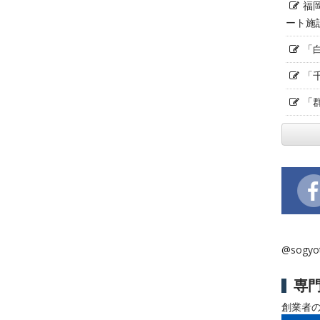
福
ート施
「
「
「
@sogy
専
創業者