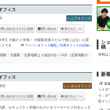
オフィス
区
シェアオフィス
2人
問い合わせリストに追加
問い合わせ
知りたい
40年】大阪の１等地！ 大阪駅前第３ビルで他にはない上質
シ
ィスです。
アーバンオフィス梅田／共用オフィスの詳細へ
稿
投稿は
梅田駅・大阪駅・北新地駅より徒歩3分～10分（北新地駅か
新
オフィス
老
央区
レンタルオフィス
ットオ
り」が
2人
問い合わせリストに追加
問い合わせ
知りたい
氏イン
空調、セキュリティ完備のセクレタリーサービス付きレンタ