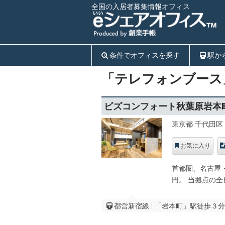
全国の入居者募集情報オフィス
条件でオフィスを探す
駅か
「テレフォンブース
ビズコンフォート秋葉原岩本
東京都 千代田区
お気に入り
首都圏、名古屋・
円。 当拠点の全
都営新宿線 : 「岩本町」駅徒歩３