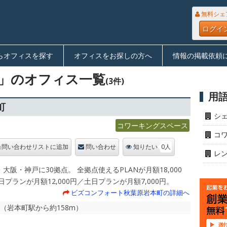
無料シェ
ログイ
らオフィスを探す
オフィスをお探しの方へ
情報の掲載依頼
」のオフィス一覧
(3件)
用
町
シ
コワーキングスペース
コ
0人
問い合わせリストに追加
問い合わせ
知りたい
レ
大阪・神戸に30拠点。 全拠点使えるPLANが月額18,000
日プランが月額12,000円／土日プランが月額7,000円。
ビズコンフォート秋葉原岩本町の詳細へ
分（岩本町駅から約158m）