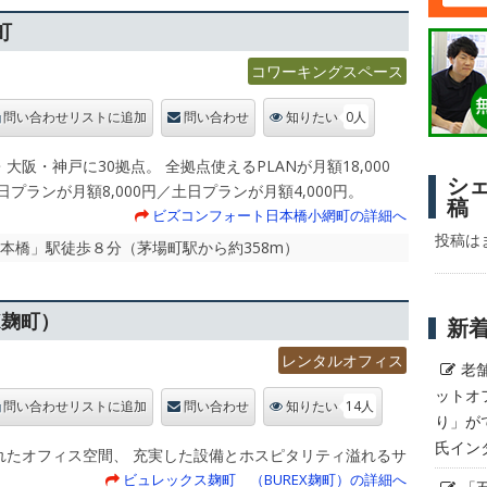
町
コワーキングスペース
0人
問い合わせリストに追加
問い合わせ
知りたい
大阪・神戸に30拠点。 全拠点使えるPLANが月額18,000
シ
日プランが月額8,000円／土日プランが月額4,000円。
稿
ビズコンフォート日本橋小網町の詳細へ
投稿は
日本橋」駅徒歩８分（茅場町駅から約358m）
X麹町）
新
レンタルオフィス
老
ットオ
14人
問い合わせリストに追加
問い合わせ
知りたい
り」が
氏イン
れたオフィス空間、 充実した設備とホスピタリティ溢れるサ
ビュレックス麹町 （BUREX麹町）の詳細へ