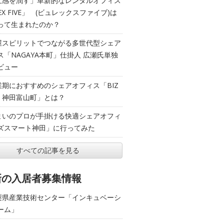
五感を潤す」革新的なレンタルオフィス
EX FIVE」 (ビュレックスファイブ)は
って生まれたのか？
屋スピリットでつながる多世代型シェア
ス「NAGAYA本町」仕掛人 広瀬氏単独
ビュー
業期におすすめのシェアオフィス「BIZ
T 神田富山町」とは？
まいのプロが手掛ける快適シェアオフィ
ズスマート神田」に行ってみた
すべての記事を見る
新の入居者募集情報
梨県産業技術センター「インキュベーシ
ーム」