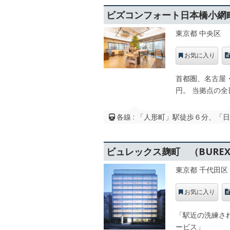
ビズコンフォート日本橋小網
東京都 中央区
お気に入り
首都圏、名古屋・
円。 当拠点の全
各線 : 「人形町」駅徒歩６分、「
ビュレックス麹町 （BURE
東京都 千代田区
お気に入り
「駅近の洗練さ
ービス」