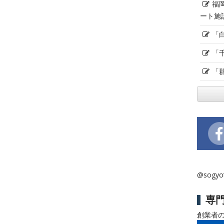
福
ート施
「
「
「
@sogy
専
創業者