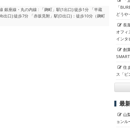
「
「BUR
 銀座線・丸の内線 : 「麹町」駅(1出口):徒歩1分 「半蔵
どうや
(9b出口):徒歩7分 「赤坂見附」駅(D出口)：徒歩10分（麹町
長
オフィ
インタ
創
SMAR
住
ス「ビ
最
山
ョンル