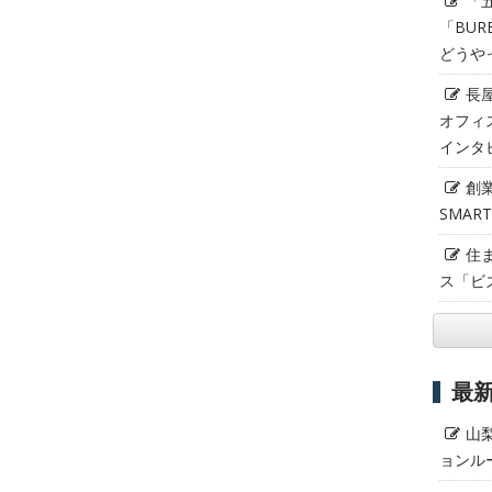
「
「BUR
どうや
長
オフィ
インタ
創
SMAR
住
ス「ビ
最
山
ョンル