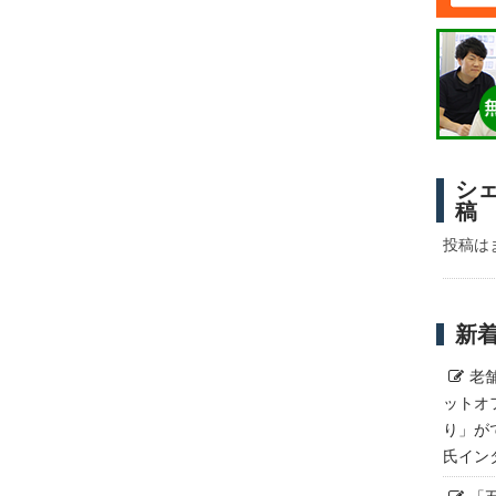
シ
稿
投稿は
新
老
ットオ
り」が
氏イン