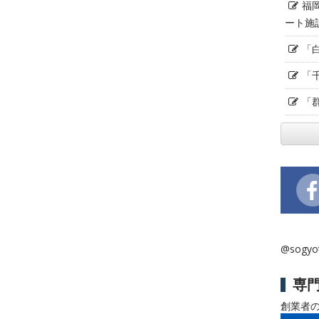
福
ート施
「
「
「
@sogy
専
創業者