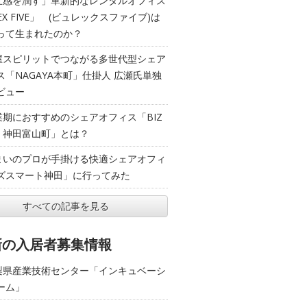
五感を潤す」革新的なレンタルオフィス
EX FIVE」 (ビュレックスファイブ)は
って生まれたのか？
屋スピリットでつながる多世代型シェア
ス「NAGAYA本町」仕掛人 広瀬氏単独
ビュー
業期におすすめのシェアオフィス「BIZ
T 神田富山町」とは？
まいのプロが手掛ける快適シェアオフィ
ズスマート神田」に行ってみた
すべての記事を見る
新の入居者募集情報
梨県産業技術センター「インキュベーシ
ーム」