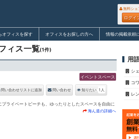
無料シェ
ログイ
らオフィスを探す
オフィスをお探しの方へ
情報の掲載依頼
フィス一覧
(1件)
用
シ
イベントスペース
コ
1人
問い合わせリストに追加
問い合わせ
知りたい
レ
にプライベートビーチも、ゆったりとしたスペースを自由に
。
海ん道の詳細へ