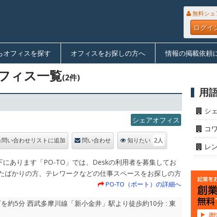
無料シェ
ログイ
らオフィスを探す
オフィスをお探しの方へ
情報の掲載依頼
フィス一覧
(2件)
用
シ
シェアオフィス
コ
2人
問い合わせリストに追加
問い合わせ
知りたい
レ
にあります「PO-TO」では、Deskの利用者を募集してお
したばかりの方、テレワークなどの仕事スペースをお探しの方
。
PO-TO（ポート）の詳細へ
を約5分 西武多摩川線「新小金井」駅より徒歩約10分 : 東