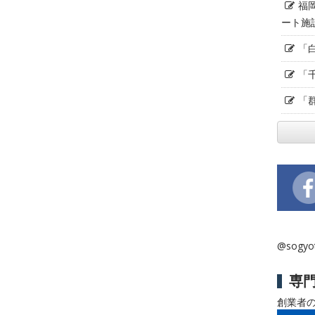
福
ート施
「
「
「
@sogy
専
創業者