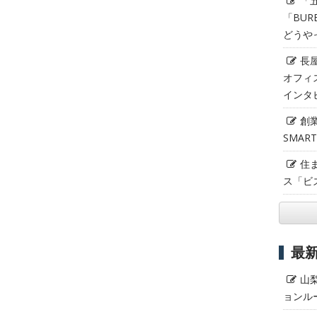
「
「BUR
どうや
長
オフィ
インタ
創
SMAR
住
ス「ビ
最
山
ョンル