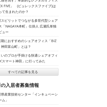
五感を潤す」革新的なレンタルオフィス
EX FIVE」 (ビュレックスファイブ)は
って生まれたのか？
屋スピリットでつながる多世代型シェア
ス「NAGAYA本町」仕掛人 広瀬氏単独
ビュー
業期におすすめのシェアオフィス「BIZ
T 神田富山町」とは？
まいのプロが手掛ける快適シェアオフィ
ズスマート神田」に行ってみた
すべての記事を見る
新の入居者募集情報
梨県産業技術センター「インキュベーシ
ーム」