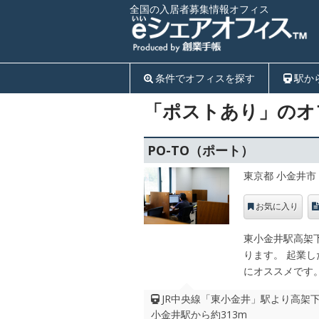
全国の入居者募集情報オフィス
条件でオフィスを探す
駅か
「ポストあり」のオ
PO-TO（ポート）
東京都 小金井市
お気に入り
東小金井駅高架下
ります。 起業
にオススメです
JR中央線「東小金井」駅より高架下
小金井駅から約313m