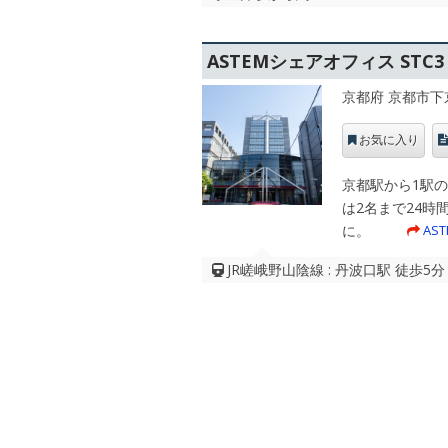
ASTEMシェアオフィス ST
京都府 京都市下
お気に入り
京都駅から1駅の
は2名まで24時
に。
AS
JR嵯峨野山陰線 : 丹波口駅 徒歩5