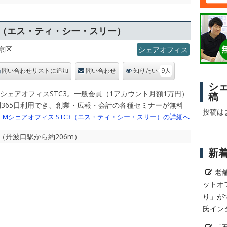
C3（エス・ティ・シー・スリー）
京区
シェアオフィス
9人
問い合わせリストに追加
問い合わせ
知りたい
シ
シェアオフィスSTC3。一般会員（1アカウント月額1万円）
稿
間365日利用でき、創業・広報・会計の各種セミナーが無料
投稿は
TEMシェアオフィス STC3（エス・ティ・シー・スリー）の詳細へ
分（丹波口駅から約206m）
新
老
ットオ
り」が
氏イン