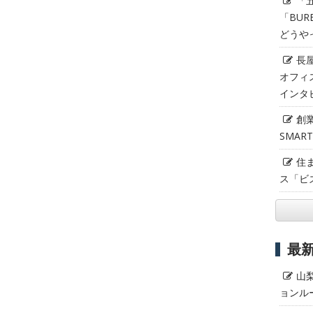
「
「BUR
どうや
長
オフィ
インタ
創
SMAR
住
ス「ビ
最
山
ョンル