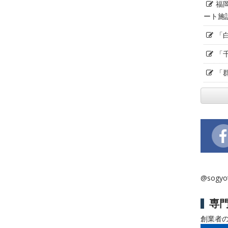
福
ート施
「
「
「
@sogy
専
創業者