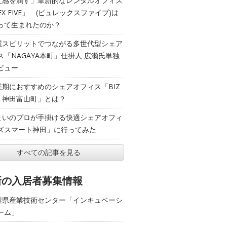
五感を潤す」革新的なレンタルオフィス
EX FIVE」 (ビュレックスファイブ)は
って生まれたのか？
屋スピリットでつながる多世代型シェア
ス「NAGAYA本町」仕掛人 広瀬氏単独
ビュー
業期におすすめのシェアオフィス「BIZ
T 神田富山町」とは？
まいのプロが手掛ける快適シェアオフィ
ズスマート神田」に行ってみた
すべての記事を見る
新の入居者募集情報
梨県産業技術センター「インキュベーシ
ーム」