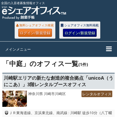
全国の入居者募集情報オフィス
無料シェアオフィス検索
シェアオフィス無料掲載
ログイン/新規登録
ログイン/新規登録
メインメニュー
「中庭」のオフィス一覧
(1件)
川崎駅エリアの新たな創造的複合拠点「unicoA（う
にこあ）」3階レンタルブースオフィス
神奈川県 川崎市川崎区
レンタルオフィス
ＪＲ東海道線、京浜東北線、南武線 : 川崎駅 徒歩10分（八丁畷