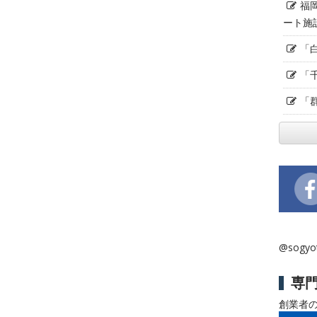
福
ート施
「
「
「
@sogy
専
創業者