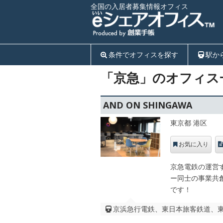
全国の入居者募集情報オフィス
条件でオフィスを探す
駅か
「京急」のオフィス
AND ON SHINGAWA
東京都 港区
お気に入り
京急電鉄の運営
ー同士の事業共
です！
京浜急行電鉄、東日本旅客鉄道、東海