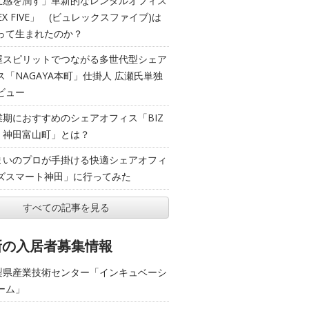
五感を潤す」革新的なレンタルオフィス
EX FIVE」 (ビュレックスファイブ)は
って生まれたのか？
屋スピリットでつながる多世代型シェア
ス「NAGAYA本町」仕掛人 広瀬氏単独
ビュー
業期におすすめのシェアオフィス「BIZ
T 神田富山町」とは？
まいのプロが手掛ける快適シェアオフィ
ズスマート神田」に行ってみた
すべての記事を見る
新の入居者募集情報
梨県産業技術センター「インキュベーシ
ーム」