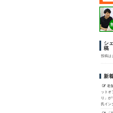
シ
稿
投稿は
新
老
ットオ
り」が
氏イン