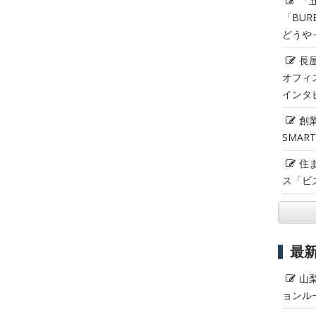
「
「BUR
どうや
長
オフィ
インタ
創
SMAR
住
ス「ビ
最
山
ョンル