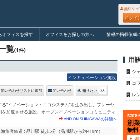
無料シェ
ログイ
らオフィスを探す
オフィスをお探しの方へ
情報の掲載依頼
一覧
(1件)
用
シ
インキュベーション施設
コ
0人
問い合わせリストに追加
問い合わせ
知りたい
レ
する”イノベーション・エコシステム”を生み出し、プレーヤ
創を加速させる施設、オープンイノベーションコミュニティ
AND ON SHINGAWAの詳細へ
旅客鉄道 : 品川駅 徒歩5分（品川駅から約419m）