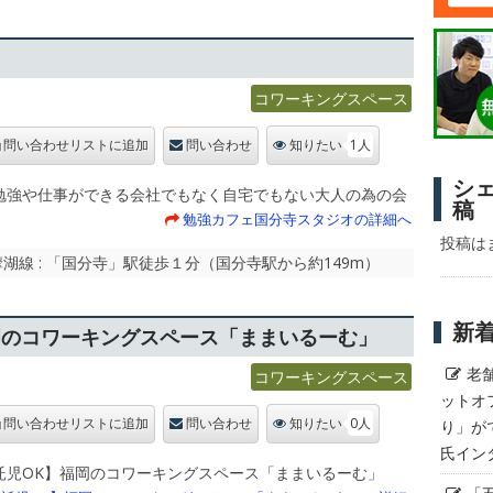
コワーキングスペース
1人
問い合わせリストに追加
問い合わせ
知りたい
シ
勉強や仕事ができる会社でもなく自宅でもない大人の為の会
稿
勉強カフェ国分寺スタジオの詳細へ
投稿は
線 : 「国分寺」駅徒歩１分（国分寺駅から約149m）
新
岡のコワーキングスペース「ままいるーむ」
老
コワーキングスペース
ットオ
0人
り」が
問い合わせリストに追加
問い合わせ
知りたい
氏イン
託児OK】福岡のコワーキングスペース「ままいるーむ」