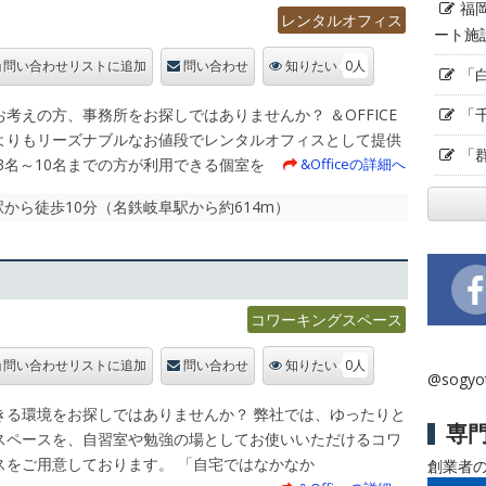
福
レンタルオフィス
ート施
0人
問い合わせリストに追加
問い合わせ
知りたい
「
「
えの方、事務所をお探しではありませんか？ ＆OFFICE
よりもリーズナブルなお値段でレンタルオフィスとして提供
「
3名～10名までの方が利用できる個室を
&Officeの詳細へ
駅から徒歩10分（名鉄岐阜駅から約614m）
コワーキングスペース
0人
問い合わせリストに追加
問い合わせ
知りたい
@sogy
きる環境をお探しではありませんか？ 弊社では、ゆったりと
専
スペースを、自習室や勉強の場としてお使いいただけるコワ
スをご用意しております。 「自宅ではなかなか
創業者