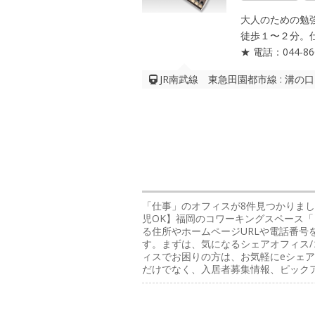
大人のための勉
徒歩１〜２分。
★ 電話：044-866
JR南武線 東急田園都市線 : 溝
「仕事」のオフィス
が8件見つかりま
児OK】福岡のコワーキングスペース「
る住所やホームページURLや電話番号
す。まずは、気になるシェアオフィス/
ィスでお困りの方は、お気軽にeシェア
だけでなく、入居者募集情報、ピック