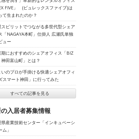
五感を潤す」革新的なレンタルオフィス
EX FIVE」 (ビュレックスファイブ)は
って生まれたのか？
屋スピリットでつながる多世代型シェア
ス「NAGAYA本町」仕掛人 広瀬氏単独
ビュー
業期におすすめのシェアオフィス「BIZ
T 神田富山町」とは？
まいのプロが手掛ける快適シェアオフィ
ズスマート神田」に行ってみた
すべての記事を見る
新の入居者募集情報
梨県産業技術センター「インキュベーシ
ーム」