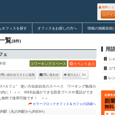
無料シェ
ログイ
らオフィスを探す
オフィスをお探しの方へ
情報の掲載依頼
一覧
(8件)
用
フェ
シ
中区
コワーキングスペース
イベントあり
コ
0人
問い合わせリストに追加
問い合わせ
知りたい
レ
ィス×カフェ” 使い方自由自在のスペース ワーキング勉強カ
の内に！ ＜＜ WEB会議ができる防音ブースや電話ができ
も無料で使用可能です！ ＞＞
カラーブロックオフィス＆カフェの詳細へ
の内駅（丸の内駅から約83m）