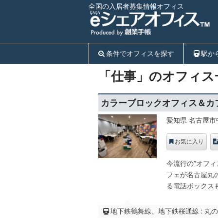
全国の入居者募集情報オフィス
条件でオフィスを探す
駅か
「仕事」のオフィス
カラーブロックオフィス＆カ
愛知県 名古屋市
お気に入り
今流行の”オフ
フェが名古屋丸
る電話ボックス
地下鉄鶴舞線、地下鉄桜通線 : 丸