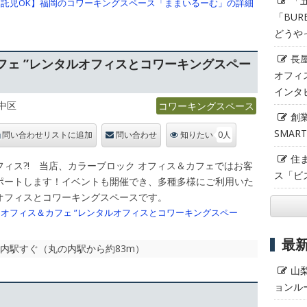
「
託児OK】福岡のコワーキングスペース「ままいるーむ」の詳細
「BUR
どうや
長
フェ ”レンタルオフィスとコワーキングスペー
オフィ
インタ
中区
コワーキングスペース
創
SMAR
0人
問い合わせリストに追加
問い合わせ
知りたい
住
ィス?! 当店、カラーブロック オフィス＆カフェではお客
ス「ビ
ポートします！イベントも開催でき、多種多様にご利用いた
オフィスとコワーキングスペースです。
オフィス＆カフェ ”レンタルオフィスとコワーキングスペー
最
の内駅すぐ（丸の内駅から約83m）
山
ョンル