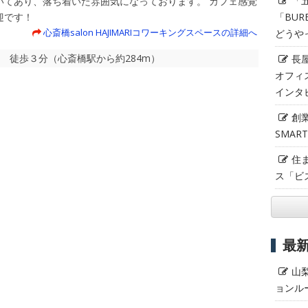
「
いてあり、落ち着いた雰囲気になっております。 カフェ感覚
「BUR
迎です！
心斎橋salon HAJIMARIコワーキングスペースの詳細へ
どうや
駅 徒歩３分（心斎橋駅から約284m）
長
オフィ
インタ
創
SMAR
住
ス「ビ
最
山
ョンル