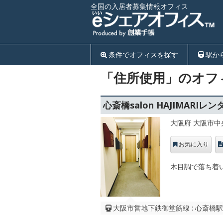
全国の入居者募集情報オフィス
条件でオフィスを探す
駅か
「住所使用」のオフ
心斎橋salon HAJIMARI
大阪府 大阪市中
お気に入り
木目調で落ち着
大阪市営地下鉄御堂筋線 : 心斎橋