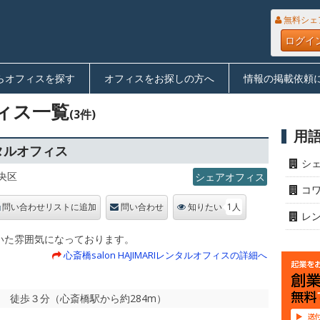
無料シェ
ログイ
らオフィスを探す
オフィスをお探しの方へ
情報の掲載依頼
ィス一覧
(3件)
用
レンタルオフィス
シ
央区
シェアオフィス
コ
1人
問い合わせリストに追加
問い合わせ
知りたい
レ
いた雰囲気になっております。
心斎橋salon HAJIMARIレンタルオフィスの詳細へ
駅 徒歩３分（心斎橋駅から約284m）