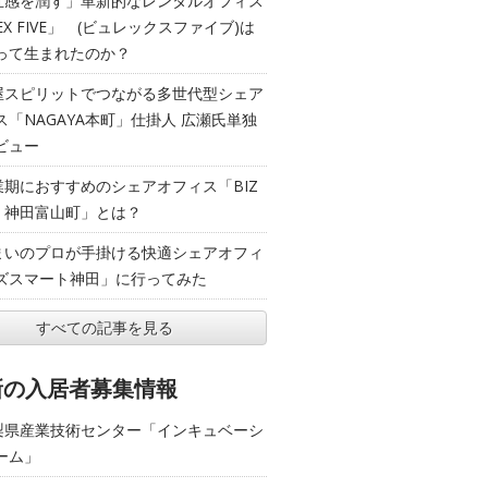
五感を潤す」革新的なレンタルオフィス
EX FIVE」 (ビュレックスファイブ)は
って生まれたのか？
屋スピリットでつながる多世代型シェア
ス「NAGAYA本町」仕掛人 広瀬氏単独
ビュー
業期におすすめのシェアオフィス「BIZ
T 神田富山町」とは？
まいのプロが手掛ける快適シェアオフィ
ズスマート神田」に行ってみた
すべての記事を見る
新の入居者募集情報
梨県産業技術センター「インキュベーシ
ーム」