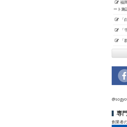
福
ート施
「
「
「
@sogy
専
創業者