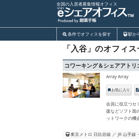
全国の入居者募集情報オフィス
条件でオフィスを探す
駅か
「入谷」のオフィス
コワーキング＆シェアアトリエreb
Array Array
お気に入り
会員に役立つセ
援などソフト面
ットワークの機
東京メトロ 日比谷線 ／ JR 山手線