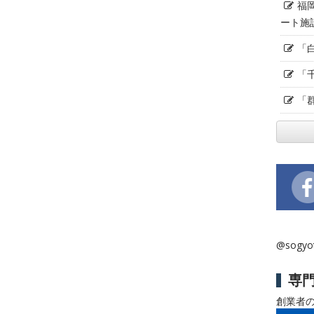
福
ート施
「
「
「
@sogy
専
創業者