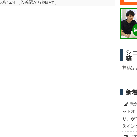
徒歩12分（入谷駅から約84m）
シ
稿
投稿は
新
老
ットオ
り」が
氏イン