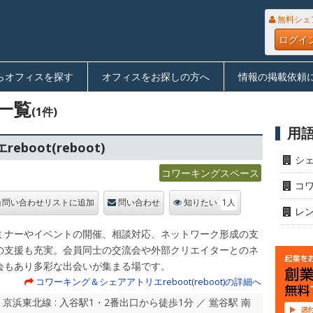
無料シェ
ログイ
らオフィスを探す
オフィスをお探しの方へ
情報の掲載依頼
一覧
(1件)
用
oot(reboot)
シ
コワーキングスペース
コ
1人
問い合わせリストに追加
問い合わせ
知りたい
レ
ミナーやイベントの開催、相談対応、ネットワーク形成の支
の支援も充実。会員同士の交流会や外部クリエイターとのネ
会もあり多彩な出会いが集まる場です。
コワーキング＆シェアアトリエreboot(reboot)の詳細へ
・京浜東北線 : 入谷駅1・2番出口から徒歩1分 ／ 鴬谷駅 南