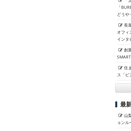
「
「BUR
どうや
長
オフィ
インタ
創
SMAR
住
ス「ビ
最
山
ョンル