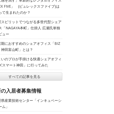
五感を潤す」革新的なレンタルオフィス
EX FIVE」 (ビュレックスファイブ)は
って生まれたのか？
屋スピリットでつながる多世代型シェア
ス「NAGAYA本町」仕掛人 広瀬氏単独
ビュー
業期におすすめのシェアオフィス「BIZ
T 神田富山町」とは？
まいのプロが手掛ける快適シェアオフィ
ズスマート神田」に行ってみた
すべての記事を見る
新の入居者募集情報
梨県産業技術センター「インキュベーシ
ーム」