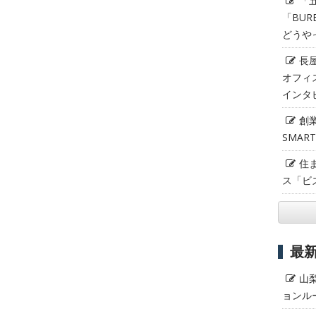
「
「BUR
どうや
長
オフィ
インタ
創
SMAR
住
ス「ビ
最
山
ョンル