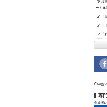
福
ート施
「
「
「
@sogy
専
創業者