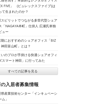
五感を潤す」革新的なレンタルオフィス
EX FIVE」 (ビュレックスファイブ)は
って生まれたのか？
屋スピリットでつながる多世代型シェア
ス「NAGAYA本町」仕掛人 広瀬氏単独
ビュー
業期におすすめのシェアオフィス「BIZ
T 神田富山町」とは？
まいのプロが手掛ける快適シェアオフィ
ズスマート神田」に行ってみた
すべての記事を見る
新の入居者募集情報
梨県産業技術センター「インキュベーシ
ーム」