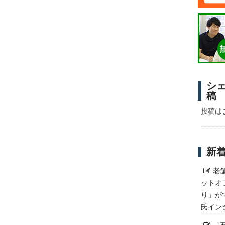
シ
稿
投稿は
新
老
ットオ
り」が
氏イン