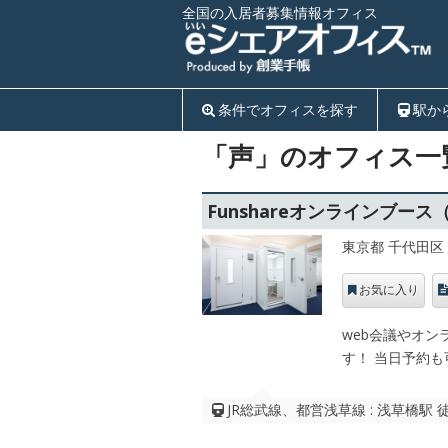
全国の入居者募集情報オフィス
条件でオフィスを探す
駅か
「声」のオフィス一
Funshareオンラインブー
東京都 千代田区
お気に入り
web会議やオ
す！ 当日予約
JR総武線、都営浅草線 : 浅草橋駅