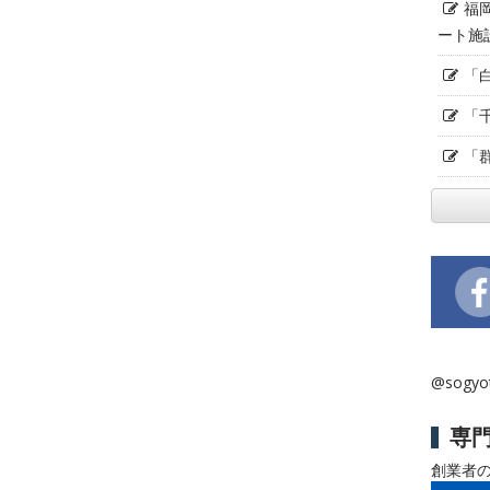
福
ート施
「
「
「
@sogy
専
創業者