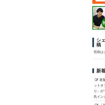
シ
稿
投稿は
新
老
ットオ
り」が
氏イン