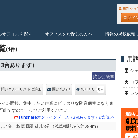
無料シェ
ログイ
らオフィスを探す
オフィスをお探しの方へ
情報の掲載依頼
覧
(1件)
用
ス（3台あります）
シ
貸し会議室
コ
0人
問い合わせリストに追加
問い合わせ
知りたい
レ
ンライン面接、集中したい作業にピッタリな防音個室になりま
も可能ですので、ぜひご利用ください！
Funshareオンラインブース（3台あります）の詳細へ
 徒歩4分、秋葉原駅 徒歩8分（浅草橋駅から約284m）