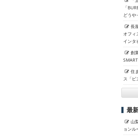
「
「BUR
どうや
長
オフィ
インタ
創
SMAR
住
ス「ビ
最
山
ョンル