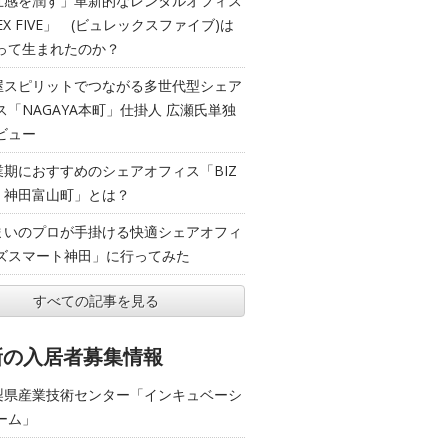
五感を潤す」革新的なレンタルオフィス
EX FIVE」 (ビュレックスファイブ)は
って生まれたのか？
屋スピリットでつながる多世代型シェア
ス「NAGAYA本町」仕掛人 広瀬氏単独
ビュー
業期におすすめのシェアオフィス「BIZ
T 神田富山町」とは？
まいのプロが手掛ける快適シェアオフィ
ズスマート神田」に行ってみた
すべての記事を見る
新の入居者募集情報
梨県産業技術センター「インキュベーシ
ーム」