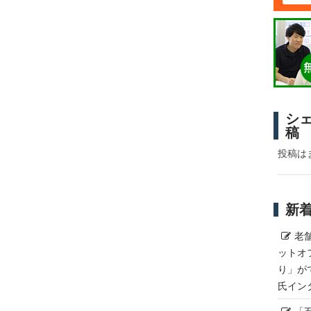
シ
稿
投稿は
新
老
ットオ
り」が
氏イン