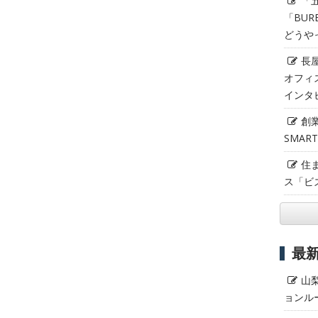
「
「BUR
どうや
長
オフィ
インタ
創
SMAR
住
ス「ビ
最
山
ョンル