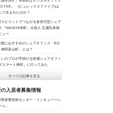
五感を潤す」革新的なレンタルオフィス
EX FIVE」 (ビュレックスファイブ)は
って生まれたのか？
屋スピリットでつながる多世代型シェア
ス「NAGAYA本町」仕掛人 広瀬氏単独
ビュー
業期におすすめのシェアオフィス「BIZ
T 神田富山町」とは？
まいのプロが手掛ける快適シェアオフィ
ズスマート神田」に行ってみた
すべての記事を見る
新の入居者募集情報
梨県産業技術センター「インキュベーシ
ーム」