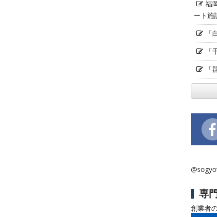
福
ート施
「
「
「
@sogy
専
創業者