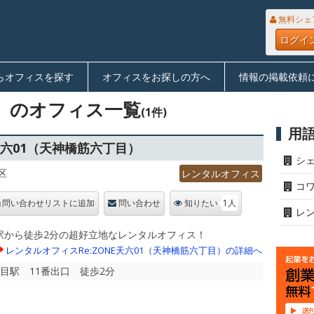
無料シェ
ログイ
らオフィスを探す
オフィスをお探しの方へ
情報の掲載依頼
」のオフィス一覧
(1件)
用
天六01（天神橋筋六丁目）
シ
区
レンタルオフィス
コ
1人
問い合わせリストに追加
問い合わせ
知りたい
レ
駅から徒歩2分の超好立地なレンタルオフィス！
レンタルオフィスRe:ZONE天六01（天神橋筋六丁目）の詳細へ
丁目駅 11番出口 徒歩2分