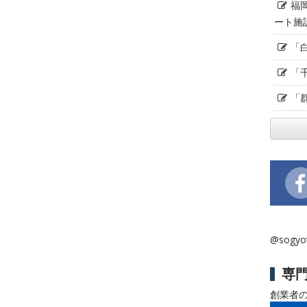
福
ート施
「
「
「
@sogy
専
創業者