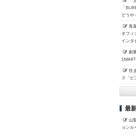
「
「BUR
どうや
長
オフィ
インタ
創
SMAR
住
ス「ビ
最
山
ョンル