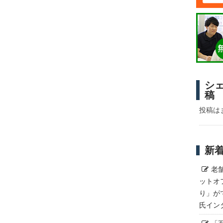
シ
稿
投稿は
新
老
ットオ
り」が
氏イン