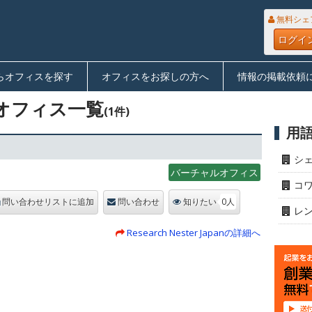
無料シェ
ログイ
らオフィスを探す
オフィスをお探しの方へ
情報の掲載依頼
オフィス一覧
(1件)
用
シ
バーチャルオフィス
コ
0人
問い合わせリストに追加
問い合わせ
知りたい
レ
Research Nester Japanの詳細へ