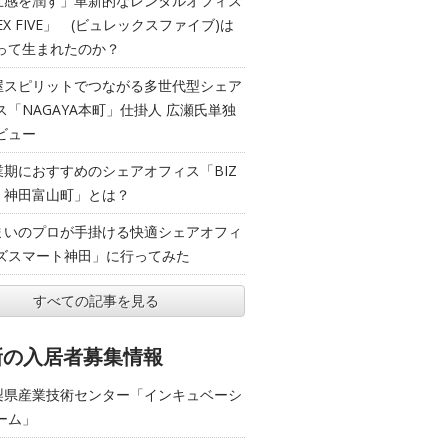
五感を潤す」革新的なレンタルオフィス
EX FIVE」 (ビュレックスファイブ)は
って生まれたのか？
屋スピリットでつながる多世代型シェア
ス「NAGAYA本町」仕掛人 広瀬氏単独
ビュー
業期におすすめのシェアオフィス「BIZ
T 神田富山町」とは？
まいのプロが手掛ける快適シェアオフィ
ズスマート神田」に行ってみた
すべての記事を見る
新の入居者募集情報
梨県産業技術センター「インキュベーシ
ーム」