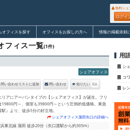
無料シェ
ログイ
らオフィスを探す
オフィスをお探しの方へ
情報の掲載依頼
オフィス一覧
(1件)
用
シ
シェアオフィス
コ
0人
問い合わせリストに追加
問い合わせ
知りたい
レ
エリアにアーバンタイプの【シェアオフィス】が誕生。フリ
19800円～、個室も39800円～という圧倒的低価格。東急
渡駅』より、徒歩5分の好立地。
シェアオフィス蒲田矢口の詳細へ
R京浜東北線 蒲田 徒歩20分（矢口渡駅から約305m）