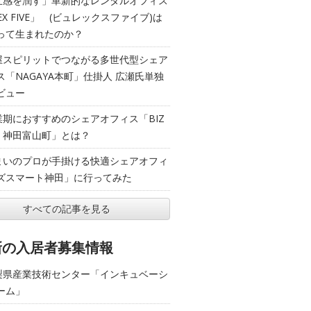
五感を潤す」革新的なレンタルオフィス
EX FIVE」 (ビュレックスファイブ)は
って生まれたのか？
屋スピリットでつながる多世代型シェア
ス「NAGAYA本町」仕掛人 広瀬氏単独
ビュー
業期におすすめのシェアオフィス「BIZ
T 神田富山町」とは？
まいのプロが手掛ける快適シェアオフィ
ズスマート神田」に行ってみた
すべての記事を見る
新の入居者募集情報
梨県産業技術センター「インキュベーシ
ーム」