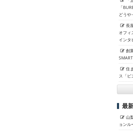
「
「BUR
どうや
長
オフィ
インタ
創
SMAR
住
ス「ビ
最
山
ョンル