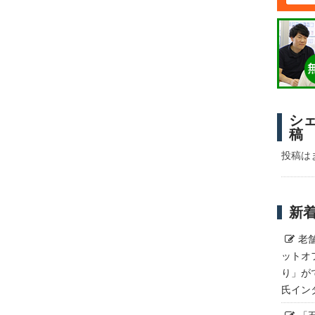
シ
稿
投稿は
新
老
ットオ
り」が
氏イン