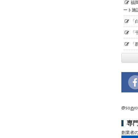
福
ート施
「
「
「
@sogy
専
創業者