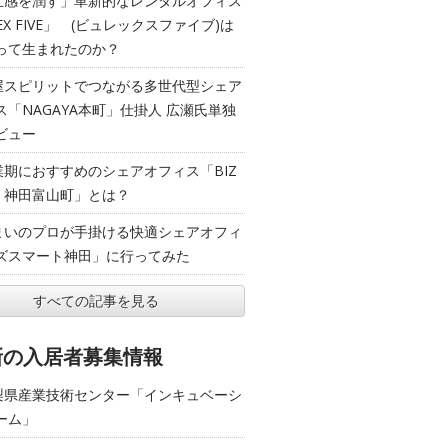
五感を潤す」革新的なレンタルオフィス
EX FIVE」 (ビュレックスファイブ)は
って生まれたのか？
屋スピリットでつながる多世代型シェア
ス「NAGAYA本町」仕掛人 広瀬氏単独
ビュー
業期におすすめのシェアオフィス「BIZ
T 神田富山町」とは？
まいのプロが手掛ける快適シェアオフィ
ズスマート神田」に行ってみた
すべての記事を見る
新の入居者募集情報
梨県産業技術センター「インキュベーシ
ーム」