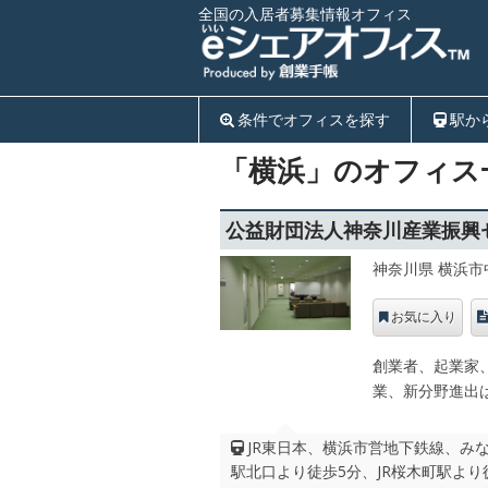
全国の入居者募集情報オフィス
条件でオフィスを探す
駅か
「横浜」のオフィス
公益財団法人神奈川産業振興
神奈川県 横浜市
お気に入り
創業者、起業家
業、新分野進出
JR東日本、横浜市営地下鉄線、みなと
駅北口より徒歩5分、JR桜木町駅より