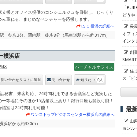
「
「BUR
起業家支援とオフィス提供のコンシェルジュを目指し、じっくり
どうや
つみ重ねる、まじめなベンチャーを応援します。
長
I.S.O 横浜の詳細へ
オフィ
車道駅 徒歩3分、関内駅 徒歩8分（馬車道駅から約317m）
インタ
創
ー横浜店
SMAR
西区
バーチャルオフィス
住
ス「ビ
0人
問い合わせリストに追加
問い合わせ
知りたい
電話秘書、来客対応、24時間利用できる会議室など充実した
の一等地にそのほか15店舗以上あり！銀行口座も開設可能！
会議室は24時間利用可能！
最
ワンストップビジネスセンター横浜店の詳細へ
山
（横浜駅から約330m）
ョンル