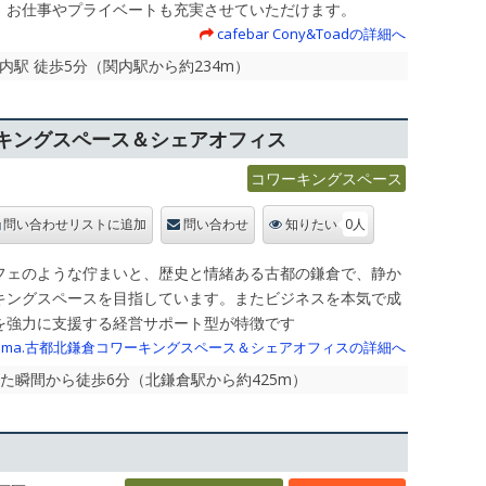
、お仕事やプライベートも充実させていただけます。
cafebar Cony&Toadの詳細へ
関内駅 徒歩5分（関内駅から約234m）
ーキングスペース＆シェアオフィス
コワーキングスペース
0人
問い合わせリストに追加
問い合わせ
知りたい
フェのような佇まいと、歴史と情緒ある古都の鎌倉で、静か
キングスペースを目指しています。またビジネスを本気で成
を強力に支援する経営サポート型が特徴です
ama.古都北鎌倉コワーキングスペース＆シェアオフィスの詳細へ
りた瞬間から徒歩6分（北鎌倉駅から約425m）