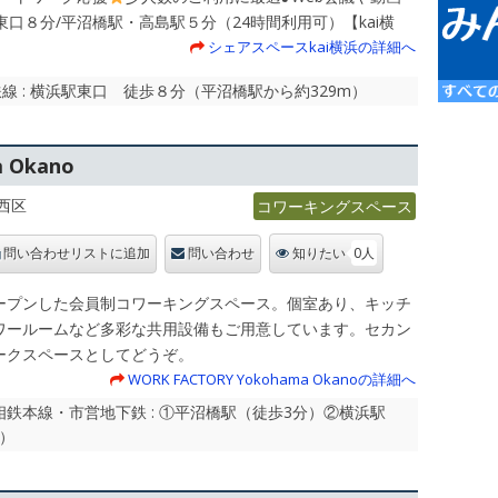
東口８分/平沼橋駅・高島駅５分（24時間利用可）【kai横
シェアスペースkai横浜の詳細へ
線 : 横浜駅東口 徒歩８分（平沼橋駅から約329m）
 Okano
西区
コワーキングスペース
0人
問い合わせリストに追加
問い合わせ
知りたい
ープンした会員制コワーキングスペース。個室あり、キッチ
ワールームなど多彩な共用設備もご用意しています。セカン
ークスペースとしてどうぞ。
WORK FACTORY Yokohama Okanoの詳細へ
相鉄本線・市営地下鉄 : ①平沼橋駅（徒歩3分）②横浜駅
m）