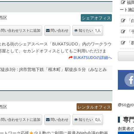
福
ート施
西区
シェアオフィス
「
1人
「
問い合わせリストに追加
問い合わせ
知りたい
「
れる街のシェアスペース「BUKATSUDO」内のワークラウ
部屋として、セカンドオフィスとしてもご利用いただけま
BUKATSUDOの詳細へ
歩3分 : JR市営地下鉄「桜木町」駅徒歩５分（みなとみ
@sogy
西区
レンタルオフィス
専
0人
問い合わせリストに追加
問い合わせ
知りたい
創業者
モートワーク応援
少人数のご利用に最適♪Web会議や動画