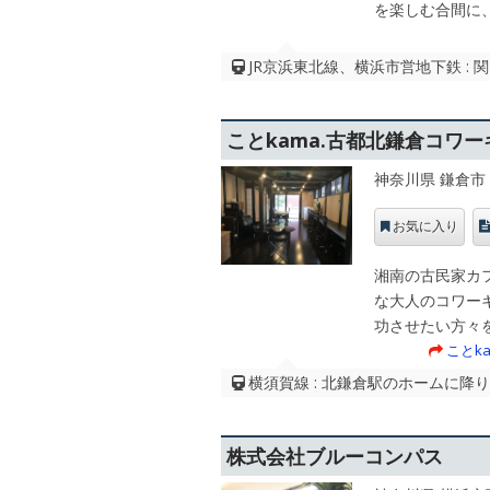
を楽しむ合間に
JR京浜東北線、横浜市営地下鉄 : 
ことkama.古都北鎌倉コワ
神奈川県 鎌倉市
お気に入り
湘南の古民家カ
な大人のコワー
功させたい方々
ことk
横須賀線 : 北鎌倉駅のホームに降
株式会社ブルーコンパス