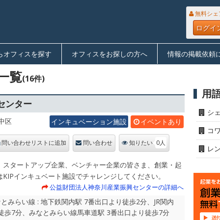
無料シェ
ログイ
らオフィスを探す
オフィスをお探しの方へ
情報の掲載依頼
一覧
(16件)
用
センター
シ
中区
インキュベーション施設
イベントあり
コ
0人
問い合わせリストに追加
問い合わせ
知りたい
レ
、スタートアップ企業、ベンチャー企業の皆さま、創業・起
はKIPインキュベート施設でチャレンジしてください。
公益財団法人神奈川産業振興センターの詳細へ
みらい線 : 地下鉄関内駅 7番出口より徒歩2分、JR関内
徒歩7分、みなとみらい線馬車道駅 3番出口より徒歩7分