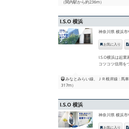
（関内駅から約236m）
I.S.O 横浜
神奈川県 横浜市
お気に入り
I.S.O横浜は
コツコツ信用を
みなとみらい線、ＪＲ根岸線 : 馬
317m）
I.S.O 横浜
神奈川県 横浜市
お気に入り