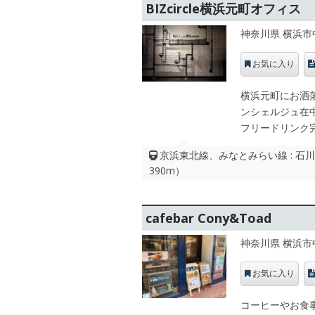
BIZcircle横浜元町オフィス
神奈川県 横浜市
お気に入り
横浜元町にお洒
ンシェルジュ在中
フリードリンク
京浜東北線、みなとみらい線 : 
390m）
cafebar Cony&Toad
神奈川県 横浜市
お気に入り
コーヒーやお食