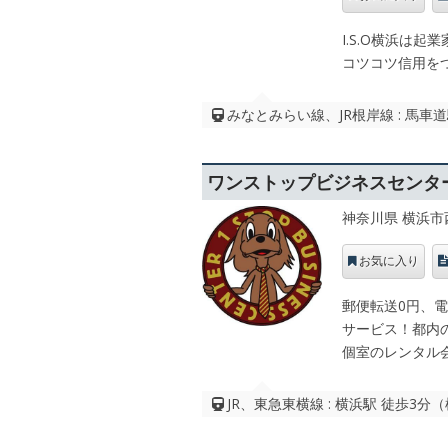
I.S.O横浜は
コツコツ信用を
みなとみらい線、JR根岸線 : 馬
ワンストップビジネスセンタ
神奈川県 横浜市
お気に入り
郵便転送0円、
サービス！都内
個室のレンタル
JR、東急東横線 : 横浜駅 徒歩3分