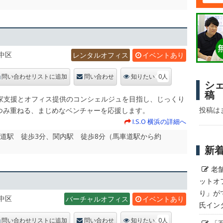
中区
レンタルオフィス
イベントあり
0人
問い合わせリストに追加
問い合わせ
知りたい
シ
稿
起業家支援とオフィス提供のコンシェルジュを目指し、じっくり
投稿は
つみ重ねる、まじめなベンチャーを応援します。
I.S.O 横浜の詳細へ
車道駅 徒歩3分、関内駅 徒歩8分（馬車道駅から約
新
老
ットオ
り」が
中区
バーチャルオフィス
イベントあり
氏イン
0人
問い合わせリストに追加
問い合わせ
知りたい