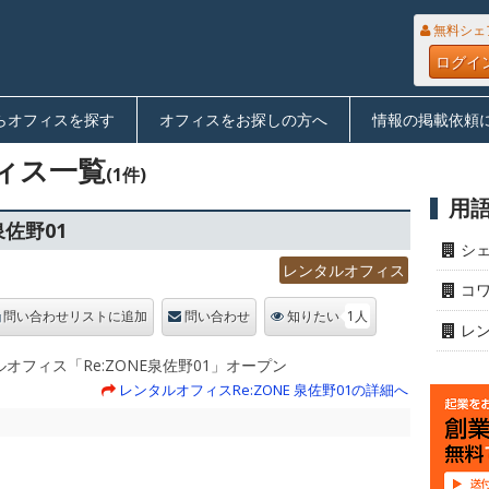
無料シェ
ログイ
らオフィスを探す
オフィスをお探しの方へ
情報の掲載依頼
ィス一覧
(1件)
用
泉佐野01
シ
レンタルオフィス
コ
1人
問い合わせリストに追加
問い合わせ
知りたい
レ
オフィス「Re:ZONE泉佐野01」オープン
レンタルオフィスRe:ZONE 泉佐野01の詳細へ