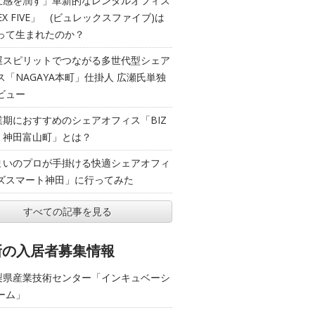
五感を潤す」革新的なレンタルオフィス
EX FIVE」 (ビュレックスファイブ)は
って生まれたのか？
屋スピリットでつながる多世代型シェア
ス「NAGAYA本町」仕掛人 広瀬氏単独
ビュー
業期におすすめのシェアオフィス「BIZ
T 神田富山町」とは？
まいのプロが手掛ける快適シェアオフィ
ズスマート神田」に行ってみた
すべての記事を見る
新の入居者募集情報
梨県産業技術センター「インキュベーシ
ーム」