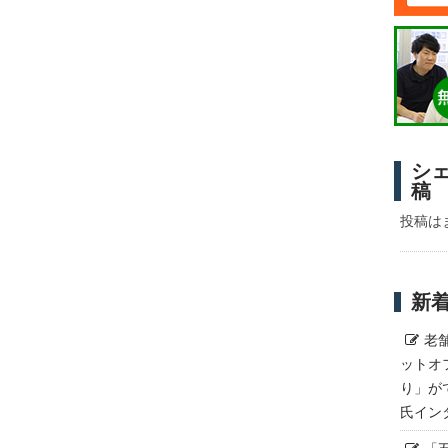
シ
稿
投稿は
新
老
ットオ
り」が
氏イン