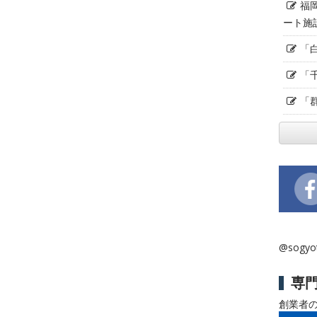
福
ート施
「
「
「
@sogy
専
創業者