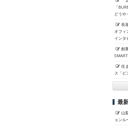
「
「BUR
どうや
長
オフィ
インタ
創
SMAR
住
ス「ビ
最
山
ョンル