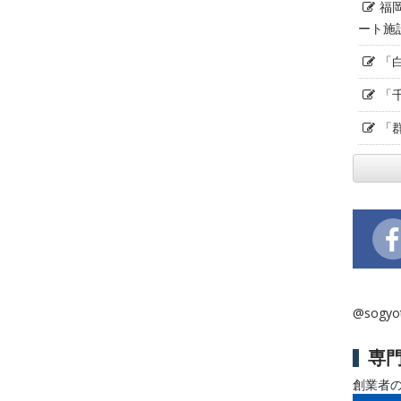
福
ート施
「
「
「
@sogy
専
創業者