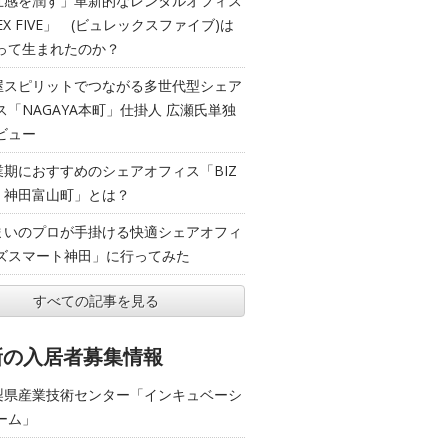
五感を潤す」革新的なレンタルオフィス
EX FIVE」 (ビュレックスファイブ)は
って生まれたのか？
屋スピリットでつながる多世代型シェア
ス「NAGAYA本町」仕掛人 広瀬氏単独
ビュー
業期におすすめのシェアオフィス「BIZ
T 神田富山町」とは？
まいのプロが手掛ける快適シェアオフィ
ズスマート神田」に行ってみた
すべての記事を見る
新の入居者募集情報
梨県産業技術センター「インキュベーシ
ーム」