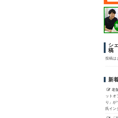
シ
稿
投稿は
新
老
ットオ
り」が
氏イン