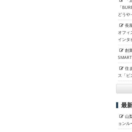
「
「BUR
どうや
長
オフィ
インタ
創
SMAR
住
ス「ビ
最
山
ョンル