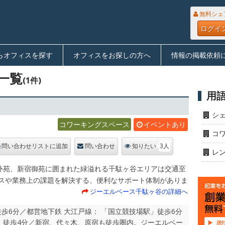
無料シェ
ログイ
らオフィスを探す
オフィスをお探しの方へ
情報の掲載依頼
一覧
(1件)
用
シ
コワーキングスペース
イベントあり
コ
3人
問い合わせリストに追加
問い合わせ
知りたい
レ
外苑、新宿御苑に囲まれた緑溢れる千駄ヶ谷エリアは交通至
ネスや業務上の課題を解決する、便利なサポート体制がありま
ジーエルベース千駄ヶ谷の詳細へ
」徒歩6分／都営地下鉄 大江戸線： 「国立競技場駅」徒歩6分
」徒歩4分／新宿、代々木、原宿も徒歩圏内。ジーエルベー