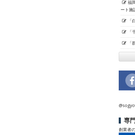
福
ート施
「
「
「
@sogy
専
創業者