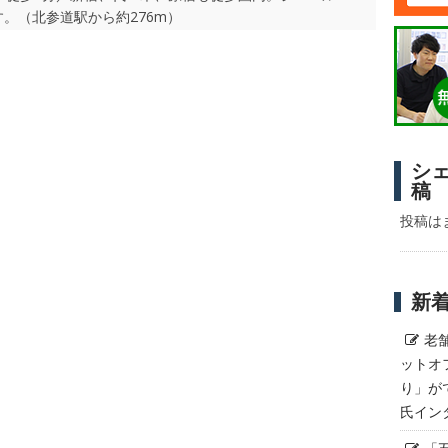
。（北参道駅から約276m）
シ
稿
投稿は
新
老
ットオ
り」が
氏イン