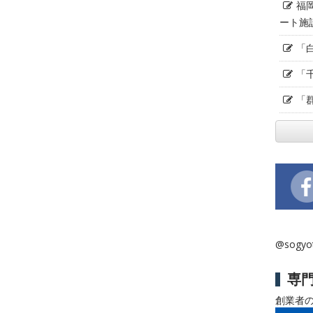
福
ート施
「
「
「
@sogy
専
創業者