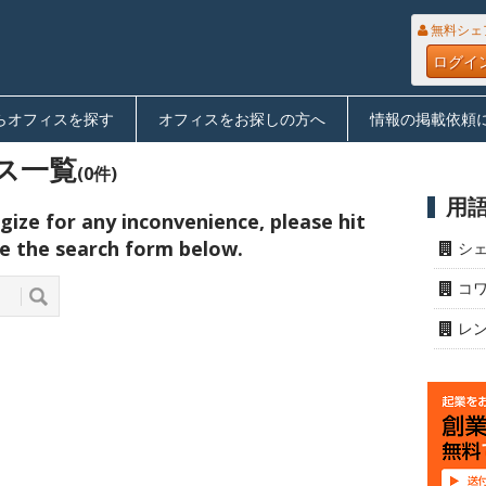
無料シェ
ログイ
らオフィスを探す
オフィスをお探しの方へ
情報の掲載依頼
ス一覧
(0件)
用
ize for any inconvenience, please hit
e the search form below.
シ
コ
レ