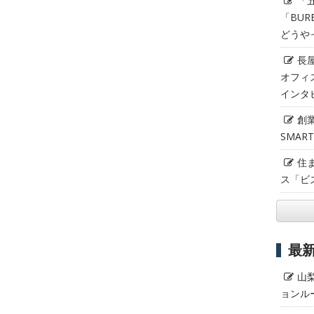
「
「BUR
どうや
長
オフィ
インタ
創
SMAR
住
ス「ビ
最
山
ョンル