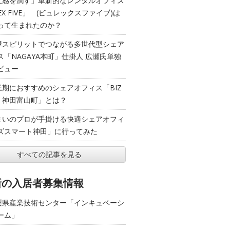
五感を潤す」革新的なレンタルオフィス
EX FIVE」 (ビュレックスファイブ)は
って生まれたのか？
屋スピリットでつながる多世代型シェア
ス「NAGAYA本町」仕掛人 広瀬氏単独
ビュー
業期におすすめのシェアオフィス「BIZ
T 神田富山町」とは？
まいのプロが手掛ける快適シェアオフィ
ズスマート神田」に行ってみた
すべての記事を見る
新の入居者募集情報
梨県産業技術センター「インキュベーシ
ーム」