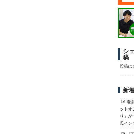
シ
稿
投稿は
新
老
ットオ
り」が
氏イン