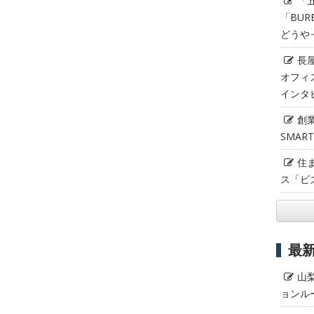
「
「BUR
どうや
長
オフィ
インタ
創
SMAR
住
ス「ビ
最
山
ョンル