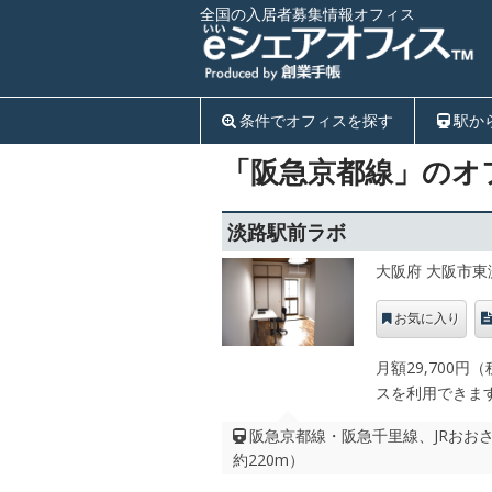
全国の入居者募集情報オフィス
条件でオフィスを探す
駅か
「阪急京都線」のオ
淡路駅前ラボ
大阪府 大阪市東
お気に入り
月額29,700
スを利用できま
阪急京都線・阪急千里線、JRおおさか
約220m）