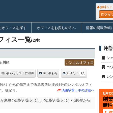
無料シェ
ログイ
らオフィスを探す
オフィスをお探しの方へ
情報の掲載依頼
フィス一覧
(2件)
用
シ
淀川区
レンタルオフィス
コ
3人
問い合わせリストに追加
問い合わせ
知りたい
レ
円（税込）からの低料金で阪急淡路駅徒歩3分のレンタルオフィ
す。登記可。
淡路駅前ラボの詳細へ
東線 : 淡路駅 徒歩3分、JR淡路駅 徒歩6分（淡路駅から