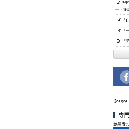
福
ート施
「
「
「
@sogy
専
創業者