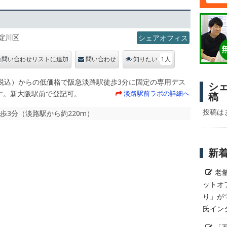
淀川区
シェアオフィス
1人
問い合わせリストに追加
問い合わせ
知りたい
円（税込）からの低価格で阪急淡路駅徒歩3分に固定の専用デス
シ
す。新大阪駅前で登記可。
淡路駅前ラボの詳細へ
稿
投稿は
徒歩3分（淡路駅から約220m）
新
老
ットオ
り」が
氏イン