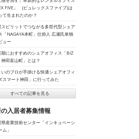
五感を潤す」革新的なレンタルオフィス
EX FIVE」 (ビュレックスファイブ)は
って生まれたのか？
屋スピリットでつながる多世代型シェア
ス「NAGAYA本町」仕掛人 広瀬氏単独
ビュー
業期におすすめのシェアオフィス「BIZ
T 神田富山町」とは？
まいのプロが手掛ける快適シェアオフィ
ズスマート神田」に行ってみた
すべての記事を見る
新の入居者募集情報
梨県産業技術センター「インキュベーシ
ーム」