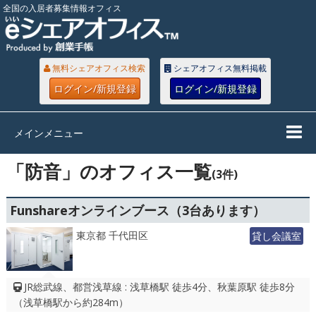
全国の入居者募集情報オフィス
無料シェアオフィス検索
シェアオフィス無料掲載
ログイン/新規登録
ログイン/新規登録
メインメニュー
「防音」のオフィス一覧
(3件)
Funshareオンラインブース（3台あります）
東京都 千代田区
貸し会議室
JR総武線、都営浅草線 : 浅草橋駅 徒歩4分、秋葉原駅 徒歩8分
（浅草橋駅から約284m）