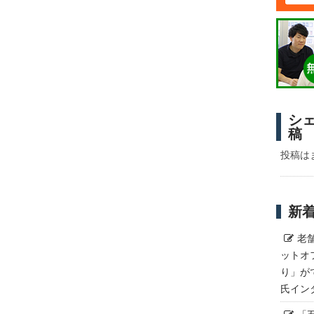
シ
稿
投稿は
新
老
ットオ
り」が
氏イン