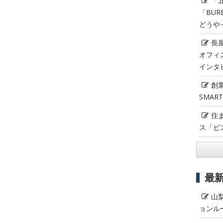
「
「BUR
どうや
長
オフィ
インタ
創
SMAR
住
ス「ビ
最
山
ョンル