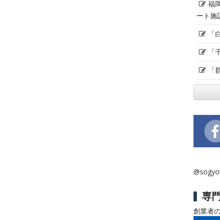
福
ート施
「
「
「
@sogy
専
創業者