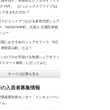
五感を潤す」革新的なレンタルオフィス
EX FIVE」 (ビュレックスファイブ)は
って生まれたのか？
屋スピリットでつながる多世代型シェア
ス「NAGAYA本町」仕掛人 広瀬氏単独
ビュー
業期におすすめのシェアオフィス「BIZ
T 神田富山町」とは？
まいのプロが手掛ける快適シェアオフィ
ズスマート神田」に行ってみた
すべての記事を見る
新の入居者募集情報
梨県産業技術センター「インキュベーシ
ーム」