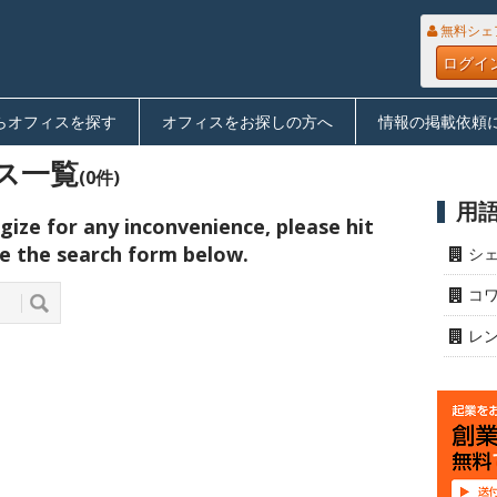
無料シェ
ログイ
らオフィスを探す
オフィスをお探しの方へ
情報の掲載依頼
ス一覧
(0件)
用
ize for any inconvenience, please hit
e the search form below.
シ
コ
レ