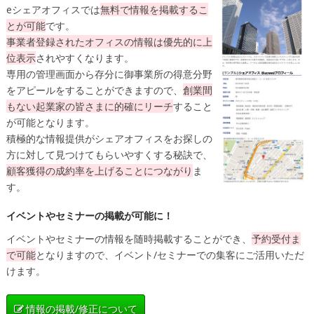
eシェアオフィスでは
無料
で情報を掲載するこ
とが可能
です。
事業者登録されたオフィスの情報は
優先的に上
位表示
されやすくなります。
専用の管理画面から存分に御事業所の得意分野
をアピールをすることができますので、
創業間
もない起業家の皆さまに的確にリーチ
すること
が可能となります。
積極的な情報提供がシェアオフィスをお探しの
方に対して見つけてもらいやすくする秘訣で、
顧客獲得の成約率を上げることにつながり
ま
す。
イベントやセミナーの掲載が可能に！
イベントやセミナーの情報を随時掲載することができ、
予約受付ま
で可能
となりますので、イベント/セミナーでの集客にご活用いただ
けます。
情報の掲載/修正について