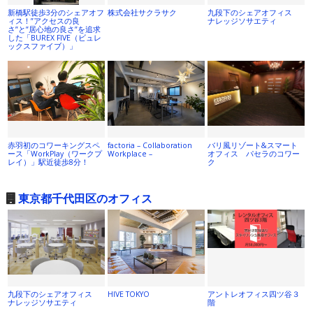
新橋駅徒歩3分のシェアオフ
株式会社サクラサク
九段下のシェアオフィス
ィス！”アクセスの良
ナレッジソサエティ
さ”と”居心地の良さ”を追求
した「BUREX FIVE（ビュレ
ックスファイブ）」
赤羽初のコワーキングスペ
factoria – Collaboration
バリ風リゾート&スマート
ース「WorkPlay（ワークプ
Workplace –
オフィス パセラのコワー
レイ）」駅近徒歩8分！
ク
東京都千代田区のオフィス
九段下のシェアオフィス
HIVE TOKYO
アントレオフィス四ツ谷３
ナレッジソサエティ
階