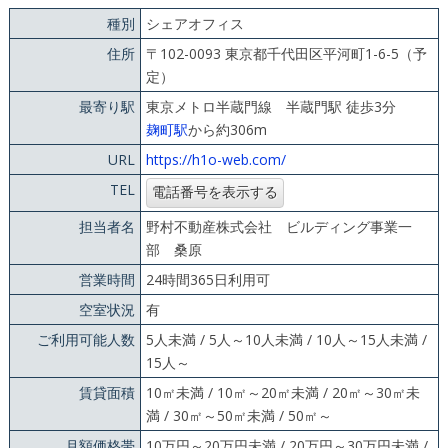
種別
シェアオフィス
住所
〒102-0093 東京都千代田区平河町1-6-5（予
定）
最寄り駅
東京メトロ半蔵門線 半蔵門駅 徒歩3分
麹町駅
から約306m
URL
https://h1o-web.com/
TEL
担当者名
野村不動産株式会社 ビルディング事業一
部 桑原
営業時間
24時間365日利用可
空室状況
有
ご利用可能人数
5人未満 / 5人～10人未満 / 10人～15人未満 /
15人～
賃貸面積
10㎡未満 / 10㎡～20㎡未満 / 20㎡～30㎡未
満 / 30㎡～50㎡未満 / 50㎡～
月額価格帯
10万円～20万円未満 / 20万円～30万円未満 /