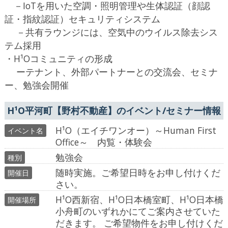
－IoTを用いた空調・照明管理や生体認証（顔認
証・指紋認証）セキュリティシステム
－共有ラウンジには、空気中のウイルス除去シス
テム採用
・H¹Oコミュニティの形成
ーテナント、外部パートナーとの交流会、セミナ
ー、勉強会開催
H¹O平河町【野村不動産】のイベント/セミナー情報
H¹O（エイチワンオー）～Human First 
イベント名
Office～　内覧・体験会
勉強会
種別
随時実施。ご希望日時をお申し付けくだ
開催日
さい。
H¹O西新宿、H¹O日本橋室町、H¹O日本橋
開催場所
小舟町のいずれかにてご案内させていた
だきます。 ご希望物件をお申し付けくだ