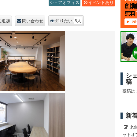
シェアオフィス
イベントあり
8人
に追加
問い合わせ
知りたい
シ
稿
投稿は
新
老
ットオ