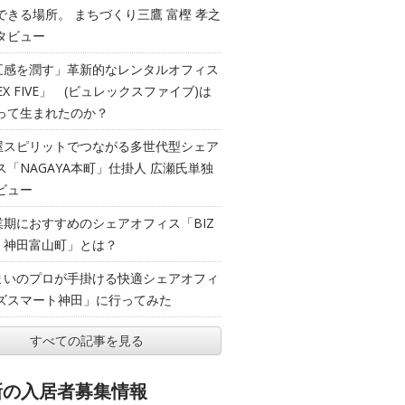
できる場所。 まちづくり三鷹 富樫 孝之
タビュー
五感を潤す」革新的なレンタルオフィス
EX FIVE」 (ビュレックスファイブ)は
って生まれたのか？
屋スピリットでつながる多世代型シェア
ス「NAGAYA本町」仕掛人 広瀬氏単独
ビュー
業期におすすめのシェアオフィス「BIZ
T 神田富山町」とは？
まいのプロが手掛ける快適シェアオフィ
ズスマート神田」に行ってみた
すべての記事を見る
新の入居者募集情報