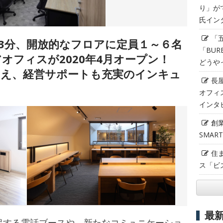
り」が
氏イン
「
3分、開放的なフロアに定員１～６名
「BUR
オフィスが2020年4月オープン！
どうや
うえ、経営サポートも充実のインキュ
長
オフィ
インタ
創
SMAR
住
ス「ビ
最
保する電話ブースや、新たなコミュニケーショ