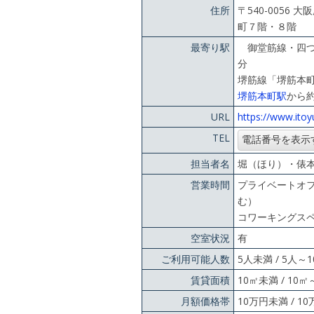
住所
〒540-005
町７階・８階
最寄り駅
御堂筋線・四つ
堺筋線「堺筋本町
堺筋本町駅
から約
URL
https://www.itoy
TEL
担当者名
堀（ほり）・俵
営業時間
プライベートオフ
コワーキングスペー
空室状況
有
ご利用可能人数
5人未満 / 5人～
賃貸面積
10㎡未満 / 10
月額価格帯
10万円未満 / 1