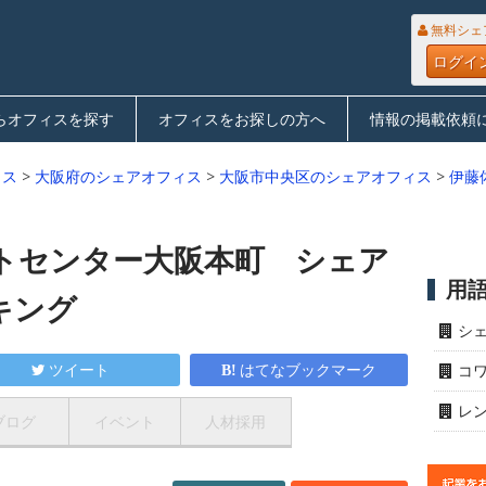
無料シェ
ログイ
らオフィスを探す
オフィスをお探しの方へ
情報の掲載依頼
ィス
>
大阪府のシェアオフィス
>
大阪市中央区のシェアオフィス
>
伊藤
トセンター大阪本町 シェア
用
キング
シ
ツイート
はてなブックマーク
コ
レ
ブログ
イベント
人材採用