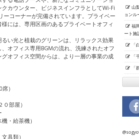
山
クカウンター、ビジネスインフラとしてWi-Fi
ョンル
ナリーコーナーが完備されています。プライベー
者様には、専用区画のあるプライベートオフィ
福
。
ート施
明るい光と植栽のグリーンは、リラックス効果
「
、オフィス専用BGMの流れ、洗練されたオフ
ングオフィス空間からは、より一層の事業の成
「
「
0席）
２０部屋）
ー
機・給茶機）
@sogy
文具類）