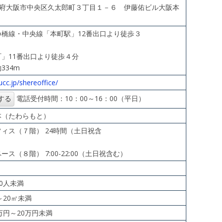
6 大阪府大阪市中央区久太郎町３丁目１－６ 伊藤佑ビル大阪本
橋線・中央線「本町駅」12番出口より徒歩３
分
」11番出口より徒歩４分
334m
ucc.jp/shereoffice/
電話受付時間：10：00～16：00（平日）
本（たわらもと）
ィス（７階） 24時間（土日祝含
む）
ス（８階） 7:00-22:00（土日祝含む）
10人未満
㎡～20㎡未満
0万円～20万円未満