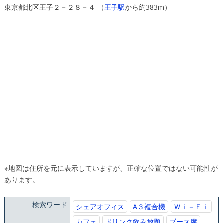
東京都北区王子２－２８－４ （
王子駅
から約383m）
※地図は住所を元に表示していますが、正確な位置ではない可能性が
あります。
検索ワード
シェアオフィス
A３複合機
Ｗｉ－Ｆｉ
カフェ
ドリンク飲み放題
ブース席