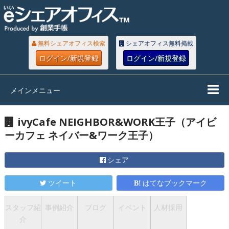
無料シェアオフィス検索
シェアオフィス無料掲載
ログイン/新規登録
ログイン/新規登録
メインメニュー
ivyCafe NEIGHBOR&WORK王子（アイビ
ーカフェ ネイバー&ワーク王子）
シェア
ツイート
はてなブックマーク
スタッフ紹
事例紹介
ブログ
イベント
人材採用
介