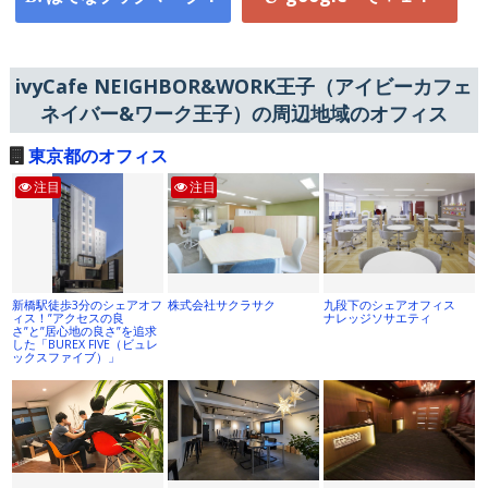
ivyCafe NEIGHBOR&WORK王子（アイビーカフェ
ネイバー&ワーク王子）の周辺地域のオフィス
東京都のオフィス
注目
注目
新橋駅徒歩3分のシェアオフ
株式会社サクラサク
九段下のシェアオフィス
ィス！”アクセスの良
ナレッジソサエティ
さ”と”居心地の良さ”を追求
した「BUREX FIVE（ビュレ
ックスファイブ）」