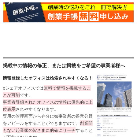
掲載中の情報の修正、または掲載をご希望の事業者様へ
情報登録したオフィスは検索されやすくなる！
eシェアオフィスでは
無料
で情報を掲載するこ
とが可能
です。
事業者登録されたオフィスの情報は
優先的に上
位表示
されやすくなります。
専用の管理画面から存分に御事業所の得意分野
をアピールをすることができますので、
創業間
もない起業家の皆さまに的確にリーチ
すること