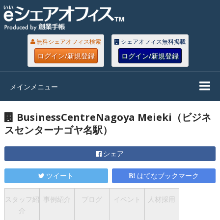
無料シェアオフィス検索
シェアオフィス無料掲載
ログイン/新規登録
ログイン/新規登録
メインメニュー
BusinessCentreNagoya Meieki（ビジネ
スセンターナゴヤ名駅）
シェア
ツイート
はてなブックマーク
スタッフ紹
事例紹介
ブログ
イベント
人材採用
介