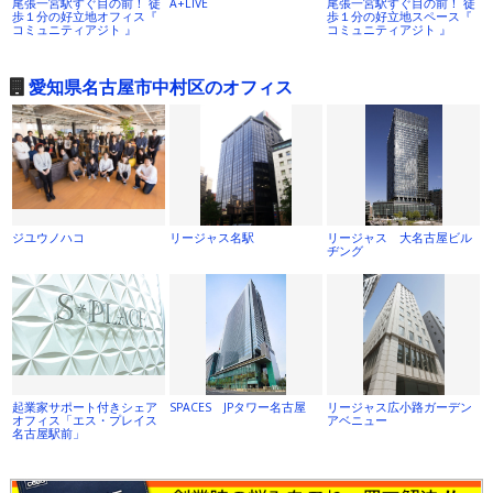
尾張一宮駅すぐ目の前！ 徒
A+LIVE
尾張一宮駅すぐ目の前！ 徒
歩１分の好立地オフィス『
歩１分の好立地スペース『
コミュニティアジト 』
コミュニティアジト 』
愛知県名古屋市中村区のオフィス
ジユウノハコ
リージャス名駅
リージャス 大名古屋ビル
ヂング
起業家サポート付きシェア
SPACES JPタワー名古屋
リージャス広小路ガーデン
オフィス「エス・プレイス
アベニュー
名古屋駅前」