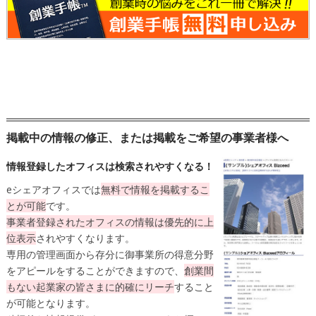
掲載中の情報の修正、または掲載をご希望の事業者様へ
情報登録したオフィスは検索されやすくなる！
eシェアオフィスでは
無料
で情報を掲載するこ
とが可能
です。
事業者登録されたオフィスの情報は
優先的に上
位表示
されやすくなります。
専用の管理画面から存分に御事業所の得意分野
をアピールをすることができますので、
創業間
もない起業家の皆さまに的確にリーチ
すること
が可能となります。