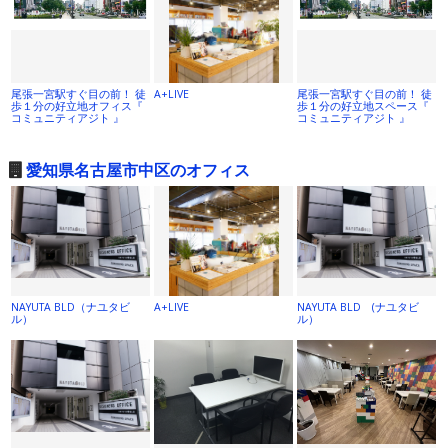
尾張一宮駅すぐ目の前！ 徒
A+LIVE
尾張一宮駅すぐ目の前！ 徒
歩１分の好立地オフィス『
歩１分の好立地スペース『
コミュニティアジト 』
コミュニティアジト 』
愛知県名古屋市中区のオフィス
NAYUTA BLD（ナユタビ
A+LIVE
NAYUTA BLD (ナユタビ
ル）
ル）