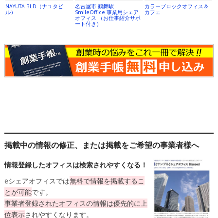
NAYUTA BLD（ナユタビ
名古屋市 鶴舞駅
カラーブロックオフィス＆
ル）
SmileOffice 事業用シェア
カフェ
オフィス （お仕事紹介サポ
ート付き）
掲載中の情報の修正、または掲載をご希望の事業者様へ
情報登録したオフィスは検索されやすくなる！
eシェアオフィスでは
無料
で情報を掲載するこ
とが可能
です。
事業者登録されたオフィスの情報は
優先的に上
位表示
されやすくなります。