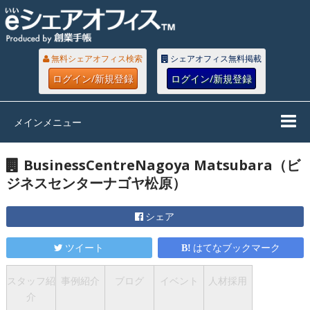
無料シェアオフィス検索
シェアオフィス無料掲載
ログイン/新規登録
ログイン/新規登録
メインメニュー
BusinessCentreNagoya Matsubara（ビ
ジネスセンターナゴヤ松原）
シェア
ツイート
はてなブックマーク
スタッフ紹
事例紹介
ブログ
イベント
人材採用
介