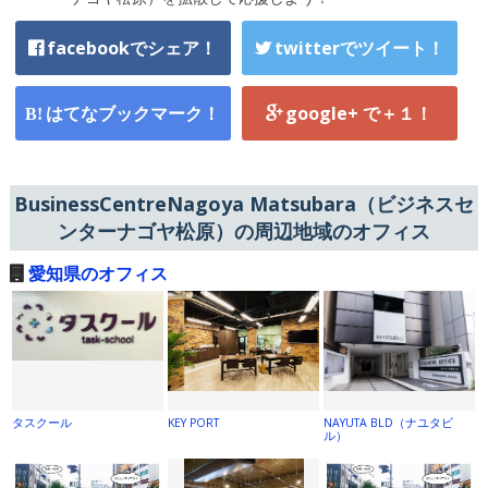
facebookでシェア！
twitterでツイート！
はてなブックマーク！
google+ で＋１！
BusinessCentreNagoya Matsubara（ビジネスセ
ンターナゴヤ松原）の周辺地域のオフィス
愛知県のオフィス
タスクール
KEY PORT
NAYUTA BLD（ナユタビ
ル）