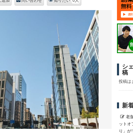
0人
に追加
問い合わせ
知りたい
シ
稿
投稿は
新
老
ットオ
り」が