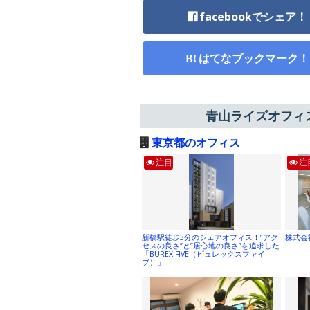
facebookでシェア！
はてなブックマーク！
青山ライズオフィ
東京都のオフィス
注目
注
新橋駅徒歩3分のシェアオフィス！”アク
株式会
セスの良さ”と”居心地の良さ”を追求した
「BUREX FIVE（ビュレックスファイ
ブ）」