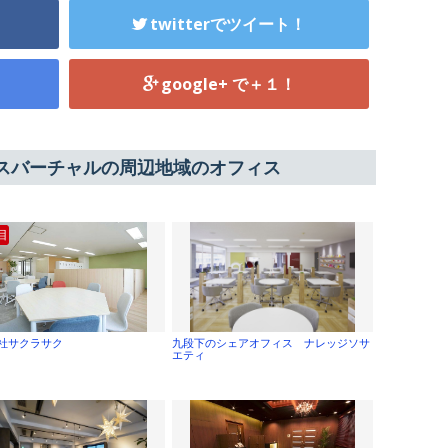
twitterでツイート！
google+ で＋１！
スバーチャルの周辺地域のオフィス
目
社サクラサク
九段下のシェアオフィス ナレッジソサ
エティ