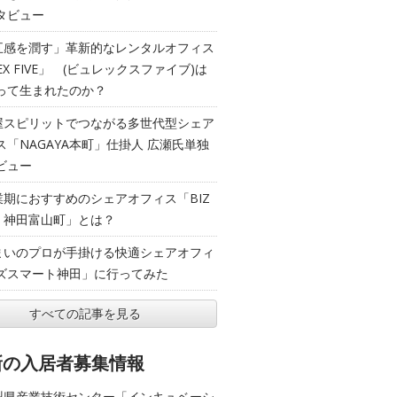
タビュー
五感を潤す」革新的なレンタルオフィス
EX FIVE」 (ビュレックスファイブ)は
って生まれたのか？
屋スピリットでつながる多世代型シェア
ス「NAGAYA本町」仕掛人 広瀬氏単独
ビュー
業期におすすめのシェアオフィス「BIZ
T 神田富山町」とは？
まいのプロが手掛ける快適シェアオフィ
ズスマート神田」に行ってみた
すべての記事を見る
新の入居者募集情報
梨県産業技術センター「インキュベーシ