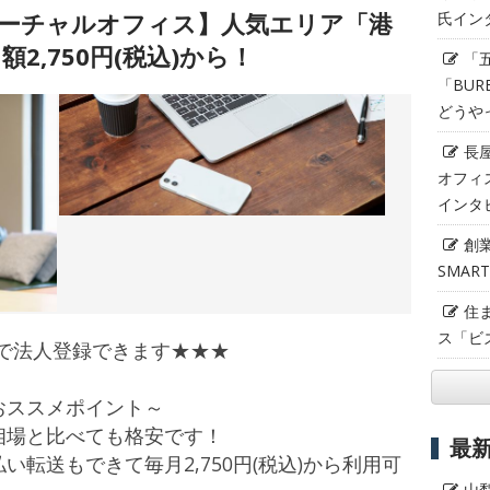
バーチャルオフィス】人気エリア「港
氏イン
2,750円(税込)から！
「
「BUR
どうや
長
オフィ
インタ
創
SMAR
住
ス「ビ
で法人登録できます★★★
おススメポイント～
相場と比べても格安です！
最
転送もできて毎月2,750円(税込)から利用可
山