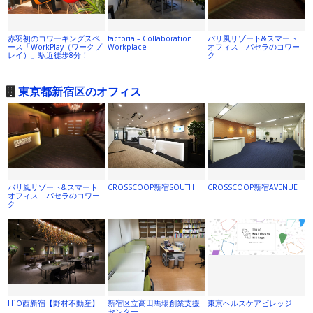
赤羽初のコワーキングスペ
factoria – Collaboration
バリ風リゾート&スマート
ース「WorkPlay（ワークプ
Workplace –
オフィス パセラのコワー
レイ）」駅近徒歩8分！
ク
東京都新宿区のオフィス
バリ風リゾート&スマート
CROSSCOOP新宿SOUTH
CROSSCOOP新宿AVENUE
オフィス パセラのコワー
ク
H¹O西新宿【野村不動産】
新宿区立高田馬場創業支援
東京ヘルスケアビレッジ
センター