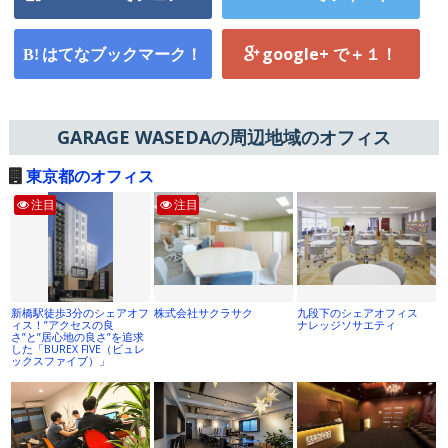
はてなブックマーク！
google+ で＋１！
GARAGE WASEDAの周辺地域のオフィス
東京都のオフィス
注目
注目
新橋駅徒歩3分のシェアオフ
株式会社サクラサク
九段下のシェアオフィス
ィス！”アクセスの良
ナレッジソサエティ
さ”と”居心地の良さ”を追求
した「BUREX FIVE（ビュレ
ックスファイブ）」