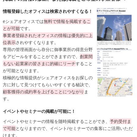
情報登録したオフィスは検索されやすくなる！
eシェアオフィスでは
無料
で情報を掲載するこ
とが可能
です。
事業者登録されたオフィスの情報は
優先的に上
位表示
されやすくなります。
専用の管理画面から存分に御事業所の得意分野
をアピールをすることができますので、
創業間
もない起業家の皆さまに的確にリーチ
すること
が可能となります。
積極的な情報提供がシェアオフィスをお探しの
方に対して見つけてもらいやすくする秘訣で、
顧客獲得の成約率を上げることにつながり
ま
す。
イベントやセミナーの掲載が可能に！
イベントやセミナーの情報を随時掲載することができ、
予約受付ま
で可能
となりますので、イベント/セミナーでの集客にご活用いただ
けます。