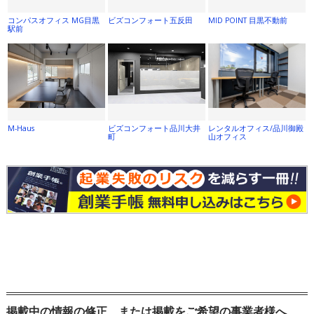
コンパスオフィス MG目黒
ビズコンフォート五反田
MID POINT 目黒不動前
駅前
M-Haus
ビズコンフォート品川大井
レンタルオフィス/品川御殿
町
山オフィス
掲載中の情報の修正、または掲載をご希望の事業者様へ