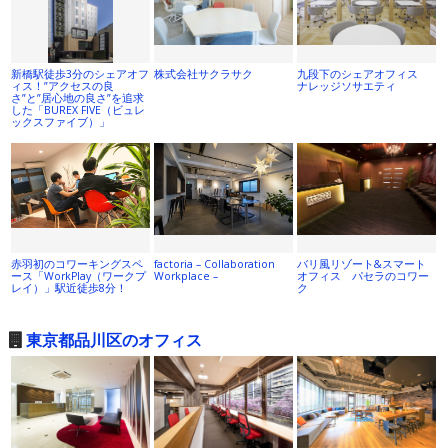
新橋駅徒歩3分のシェアオフ
株式会社サクラサク
九段下のシェアオフィス
ィス！”アクセスの良
ナレッジソサエティ
さ”と”居心地の良さ”を追求
した「BUREX FIVE（ビュレ
ックスファイブ）」
赤羽初のコワーキングスペ
factoria – Collaboration
バリ風リゾート&スマート
ース「WorkPlay（ワークプ
Workplace –
オフィス パセラのコワー
レイ）」駅近徒歩8分！
ク
東京都品川区のオフィス