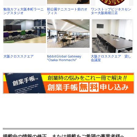
勉強カフェ大阪本町ラーニ
靭公園テニスコート前のオ
ワンストップビジネスセン
ングスタジオ
フィス
ター大阪南堀江店
大阪クロススクエア
fabbitGlobal Gateway
大阪クロススクエア 貸し
“Osaka Honmachi”
会議室
掲載中の情報の修正、または掲載をご希望の事業者様へ