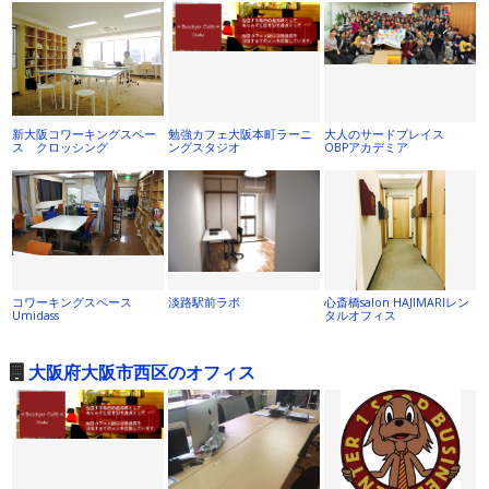
新大阪コワーキングスペー
勉強カフェ大阪本町ラーニ
大人のサードプレイス
ス クロッシング
ングスタジオ
OBPアカデミア
コワーキングスペース
淡路駅前ラボ
心斎橋salon HAJIMARIレン
Umidass
タルオフィス
大阪府大阪市西区のオフィス