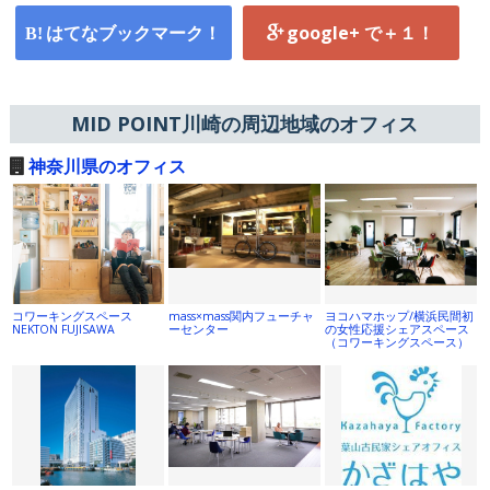
はてなブックマーク！
google+ で＋１！
MID POINT川崎の周辺地域のオフィス
神奈川県のオフィス
コワーキングスペース
mass×mass関内フューチャ
ヨコハマホップ/横浜民間初
NEKTON FUJISAWA
ーセンター
の女性応援シェアスペース
（コワーキングスペース）