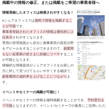
掲載中の情報の修正、または掲載をご希望の事業者様へ
情報登録したオフィスは検索されやすくなる！
eシェアオフィスでは
無料
で情報を掲載するこ
とが可能
です。
事業者登録されたオフィスの情報は
優先的に上
位表示
されやすくなります。
専用の管理画面から存分に御事業所の得意分野
をアピールをすることができますので、
創業間
もない起業家の皆さまに的確にリーチ
すること
が可能となります。
積極的な情報提供がシェアオフィスをお探しの
方に対して見つけてもらいやすくする秘訣で、
顧客獲得の成約率を上げることにつながり
ま
す。
イベントやセミナーの掲載が可能に！
イベントやセミナーの情報を随時掲載することができ、
予約受付ま
で可能
となりますので、イベント/セミナーでの集客にご活用いただ