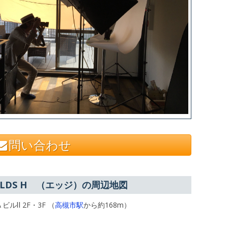
問い合わせ
FIELDS H （エッジ）の周辺地図
ルⅡ 2F・3F （
高槻市駅
から約168m）