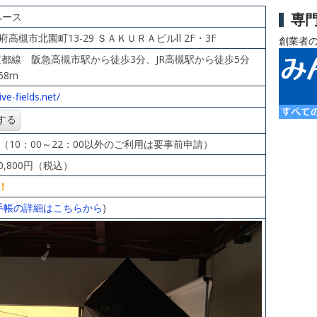
専
ペース
大阪府高槻市北園町13-29 ＳＡＫＵＲＡビルⅡ 2F・3F
創業者
京都線 阪急高槻市駅から徒歩3分、JR高槻駅から徒歩5分
68m
ve-fields.net/
（10：00～22：00以外のご利用は要事前申請）
,800円（税込）
！
手帳の詳細はこちらから
)