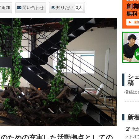
0人
に追加
問い合わせ
知りたい
シ
稿
投稿は
新
老
ーのための充実した活動拠点としての
ットオ