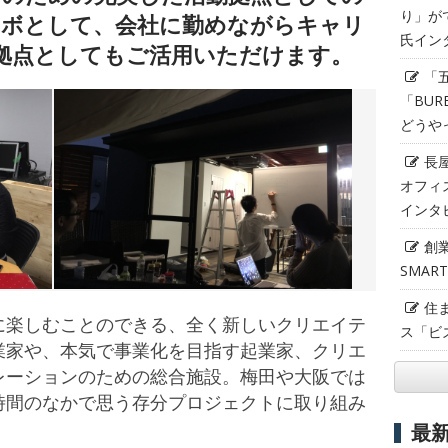
り」が
ラボとして、会社に勤めながらキャリ
氏イン
拠点としてもご活用いただけます。
「
「BUR
どうや
長
オフィ
インタ
創
SMAR
住
に楽しむことのできる、全く新しいクリエイテ
ス「ビ
業家や、本気で事業化を目指す起業家、クリエ
レーションのための総合施設。梅田や大阪では
時間のなかで思う存分プロジェクトに取り組み
最