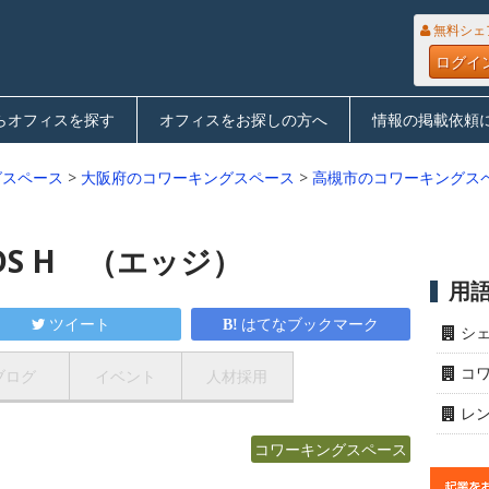
無料シェ
ログイ
らオフィスを探す
オフィスをお探しの方へ
情報の掲載依頼
グスペース
>
大阪府のコワーキングスペース
>
高槻市のコワーキングス
ELDS H （エッジ）
用
ツイート
はてなブックマーク
シ
コ
ブログ
イベント
人材採用
レ
コワーキングスペース