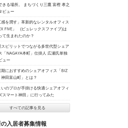
できる場所。 まちづくり三鷹 富樫 孝之
タビュー
五感を潤す」革新的なレンタルオフィス
EX FIVE」 (ビュレックスファイブ)は
って生まれたのか？
屋スピリットでつながる多世代型シェア
ス「NAGAYA本町」仕掛人 広瀬氏単独
ビュー
業期におすすめのシェアオフィス「BIZ
T 神田富山町」とは？
まいのプロが手掛ける快適シェアオフィ
ズスマート神田」に行ってみた
すべての記事を見る
新の入居者募集情報