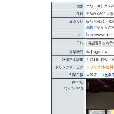
種別
コワーキングス
住所
〒569-0802 
最寄り駅
阪急京都線、JR
高槻市駅
から約1
URL
http://www.creati
TEL
営業時間
年中無休２４H 
利用料金詳細
月額利用料金 10
ドリンクサービス
ドリンク1杯無料
創業手帳
未設置 (※
創業
担当者/
メンバー写真