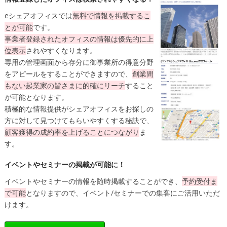
eシェアオフィスでは
無料
で情報を掲載するこ
とが可能
です。
事業者登録されたオフィスの情報は
優先的に上
位表示
されやすくなります。
専用の管理画面から存分に御事業所の得意分野
をアピールをすることができますので、
創業間
もない起業家の皆さまに的確にリーチ
すること
が可能となります。
積極的な情報提供がシェアオフィスをお探しの
方に対して見つけてもらいやすくする秘訣で、
顧客獲得の成約率を上げることにつながり
ま
す。
イベントやセミナーの掲載が可能に！
イベントやセミナーの情報を随時掲載することができ、
予約受付ま
で可能
となりますので、イベント/セミナーでの集客にご活用いただ
けます。