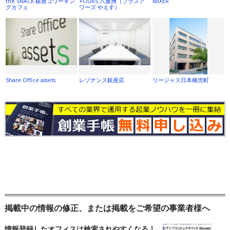
the SNACK 銀座コワーキン
+OURS 八重洲（プラスア
MIXER
グカフェ
ワーズ やえす）
Share Office assets
レゾナンス銀座店
リージャス日本橋兜町
掲載中の情報の修正、または掲載をご希望の事業者様へ
情報登録したオフィスは検索されやすくなる！