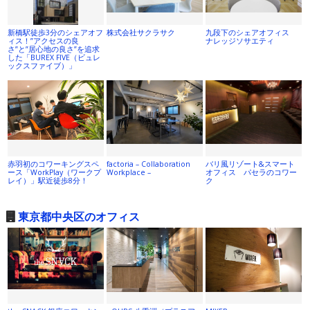
新橋駅徒歩3分のシェアオフ
株式会社サクラサク
九段下のシェアオフィス
ィス！”アクセスの良
ナレッジソサエティ
さ”と”居心地の良さ”を追求
した「BUREX FIVE（ビュレ
ックスファイブ）」
赤羽初のコワーキングスペ
factoria – Collaboration
バリ風リゾート&スマート
ース「WorkPlay（ワークプ
Workplace –
オフィス パセラのコワー
レイ）」駅近徒歩8分！
ク
東京都中央区のオフィス