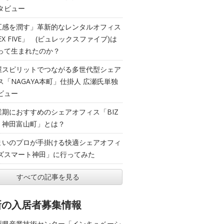
タビュー
五感を潤す」革新的なレンタルオフィス
EX FIVE」 (ビュレックスファイブ)は
って生まれたのか？
屋スピリットでつながる多世代型シェア
ス「NAGAYA本町」仕掛人 広瀬氏単独
ビュー
業期におすすめのシェアオフィス「BIZ
T 神田富山町」とは？
まいのプロが手掛ける快適シェアオフィ
ズスマート神田」に行ってみた
すべての記事を見る
新の入居者募集情報
梨県産業技術センター「インキュベーシ