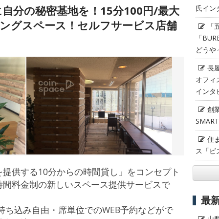
分の秘密基地を！15分100円/最大
氏イン
ーキングスペース！セルフサービス店舗
「
「BUR
どうや
長
オフィ
インタ
創
SMAR
住
ス「ビ
提供する10分からの時間貸し」をコンセプト
時間料金制の新しいスペース提供サービスで
最
食持ち込み自由・席単位でのWEB予約などがで
山