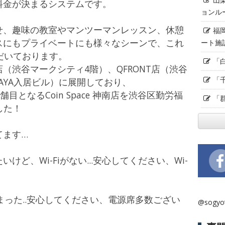
料金が決まるシステムです。
ョンル
せ、趣味の教室やマンツーマンレッスン、休憩
福
スにもプライベートにも様々なシーンで、これ
ート施
だいております。
「
（渋谷マークシティ4階）、QFRONT店（渋谷
「
AYA入居ビル）に展開しており、
目となるCoin Space 神南店を渋谷区勤労福
「
した！
てます…
ど、Wi-Fiがない...安心してください、Wi-
まった..安心してください、電源席多数ござい
@sogy