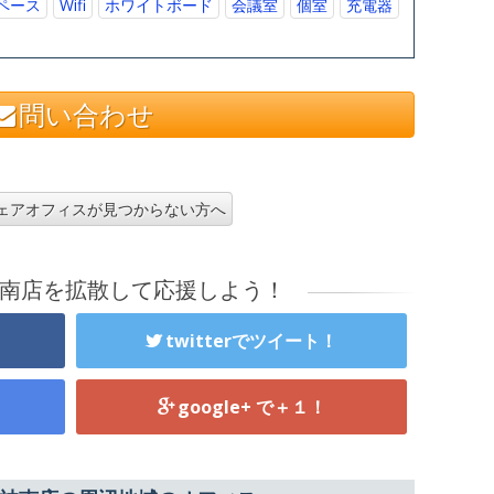
ペース
Wifi
ホワイトボード
会議室
個室
充電器
問い合わせ
ェアオフィスが見つからない方へ
ce 神南店を拡散して応援しよう！
twitterでツイート！
google+ で＋１！