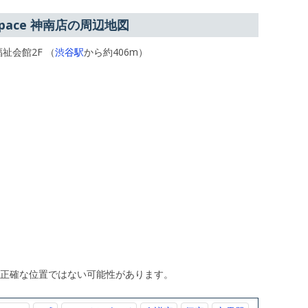
 Space 神南店の周辺地図
祉会館2F （
渋谷駅
から約406m）
、正確な位置ではない可能性があります。