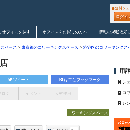
無料シェ
ログイ
らオフィスを探す
オフィスをお探しの方へ
情報の掲載依頼
グスペース
>
東京都のコワーキングスペース
>
渋谷区のコワーキングス
南店
用
ツイート
はてなブックマーク
シ
コ
ブログ
イベント
人材採用
レ
コワーキングスペース