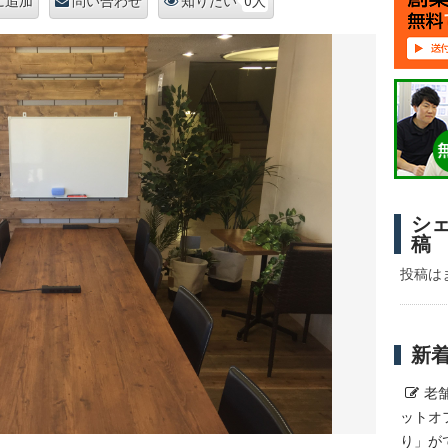
0人
に追加
問い合わせ
知りたい
シ
稿
投稿は
新
老
ットオ
り」が