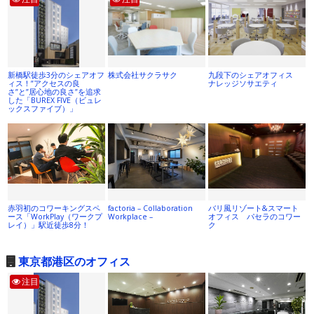
新橋駅徒歩3分のシェアオフ
株式会社サクラサク
九段下のシェアオフィス
ィス！”アクセスの良
ナレッジソサエティ
さ”と”居心地の良さ”を追求
した「BUREX FIVE（ビュレ
ックスファイブ）」
赤羽初のコワーキングスペ
factoria – Collaboration
バリ風リゾート&スマート
ース「WorkPlay（ワークプ
Workplace –
オフィス パセラのコワー
レイ）」駅近徒歩8分！
ク
東京都港区のオフィス
注目