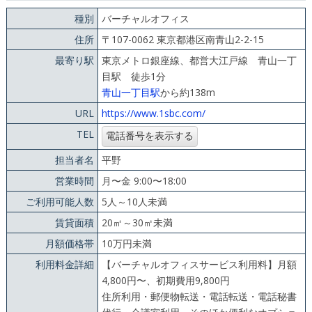
種別
バーチャルオフィス
住所
〒107-0062 東京都港区南青山2-2-15
最寄り駅
東京メトロ銀座線、都営大江戸線 青山一丁
目駅 徒歩1分
青山一丁目駅
から約138m
URL
https://www.1sbc.com/
TEL
担当者名
平野
営業時間
月〜金 9:00〜18:00
ご利用可能人数
5人～10人未満
賃貸面積
20㎡～30㎡未満
月額価格帯
10万円未満
利用料金詳細
【バーチャルオフィスサービス利用料】月額
4,800円〜、初期費用9,800円
住所利用・郵便物転送・電話転送・電話秘書