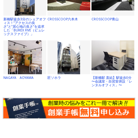
新橋駅徒歩3分のシェアオフ
CROSSCOOP六本木
CROSSCOOP青山
ィス！”アクセスの良
さ”と”居心地の良さ”を追求
した「BUREX FIVE（ビュレ
ックスファイブ）」
NAGAYA AOYAMA
匠ソホラ
【新橋駅 直結】駅徒歩0分
〜会議室・自習室併設「レ
ンタルオフィス」〜