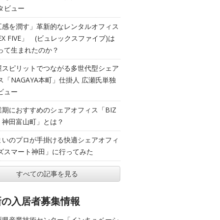
タビュー
五感を潤す」革新的なレンタルオフィス
EX FIVE」 (ビュレックスファイブ)は
って生まれたのか？
屋スピリットでつながる多世代型シェア
ス「NAGAYA本町」仕掛人 広瀬氏単独
ビュー
業期におすすめのシェアオフィス「BIZ
T 神田富山町」とは？
まいのプロが手掛ける快適シェアオフィ
ズスマート神田」に行ってみた
すべての記事を見る
新の入居者募集情報
梨県産業技術センター「インキュベーシ