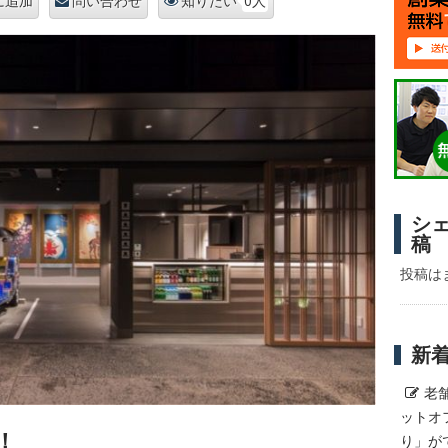
0人
に追加
問い合わせ
知りたい
シ
稿
投稿は
新
老
ットオ
N！
り」が