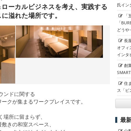
氏イン
＆ローカルビジネスを考え、実践する
スに溢れた場所です。
「
「BUR
どうや
長
オフィ
インタ
創
SMAR
住
ス「ビ
ンバウンドに関する
ワークが集まるワークプレイスです。
は働く場所に留まらず、
最
畳敷きの和室スペース、
山