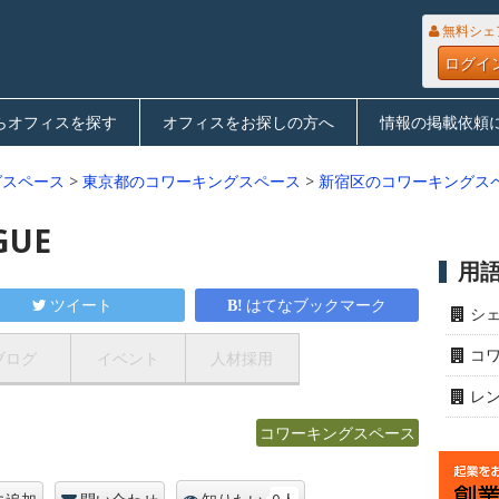
無料シェ
ログイ
らオフィスを探す
オフィスをお探しの方へ
情報の掲載依頼
グスペース
>
東京都のコワーキングスペース
>
新宿区のコワーキングス
GUE
用
ツイート
はてなブックマーク
シ
コ
ブログ
イベント
人材採用
レ
コワーキングスペース