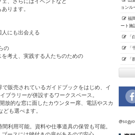
フェ、さらにはイベントなど
ョンル
もあります。
福
ート施
国人にも出会える
「
からの
「
スを考え、実践する人たちのための
「
、世界で販売されているガイドブックをはじめ、イ
ライブラリーが併設するワークスペース。
、開放的な窓に面したカウンター席、電話やスカ
）なども選べます。
@sogy
時間利用可能。資料や仕事道具の保管も可能。
、ブースには鍵付きの扉があるので安心。