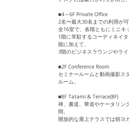
■4～6F Private Office
2名〜最大30名までの利用が
全16室で、各階ともにミニキ
1階に常駐するコーディネイ
能に加えて、
3階のビジネスラウンジやラ
■2F Conference Room
セミナールームと動画撮影ス
ルーム。
■8F Tatami & Terrace(8F)
禅、書道、華道やケータリン
間。
開放的な屋上テラスでは朝ヨ