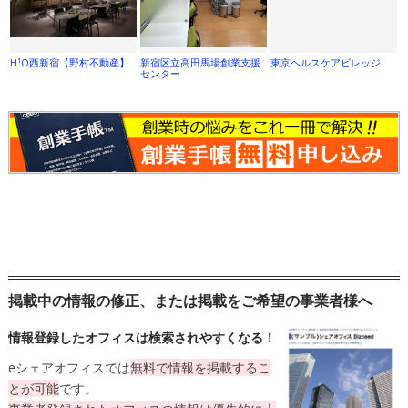
H¹O西新宿【野村不動産】
新宿区立高田馬場創業支援
東京ヘルスケアビレッジ
センター
掲載中の情報の修正、または掲載をご希望の事業者様へ
情報登録したオフィスは検索されやすくなる！
eシェアオフィスでは
無料
で情報を掲載するこ
とが可能
です。