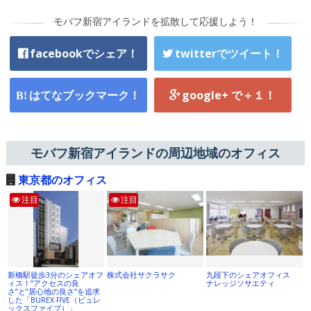
モバフ新宿アイランドを拡散して応援しよう！
facebookでシェア！
twitterでツイート！
はてなブックマーク！
google+ で＋１！
モバフ新宿アイランドの周辺地域のオフィス
東京都のオフィス
注目
注目
新橋駅徒歩3分のシェアオフ
株式会社サクラサク
九段下のシェアオフィス
ィス！”アクセスの良
ナレッジソサエティ
さ”と”居心地の良さ”を追求
した「BUREX FIVE（ビュレ
ックスファイブ）」