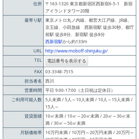
住所
〒163-1320 東京都新宿区西新宿6-5-1 新宿
アイランドタワー20階
最寄り駅
東京メトロ丸ノ内線、都営大江戸線、JR線、
京王線、小田急線 西新宿駅 徒歩30秒、都庁
前駅 徒歩8分、新宿駅 徒歩8分
西新宿駅
から約133m
URL
http://www.moboff-shinjuku.jp/
TEL
FAX
03-3348-7515
担当者名
西川
営業時間
平日 9:00-17:00（土日祝は定休日）
ご利用可能人数
5人未満 / 5人～10人未満 / 10人～15人未満 /
15人～
賃貸面積
10㎡未満 / 10㎡～20㎡未満 / 20㎡～30㎡未
満 / 30㎡～50㎡未満
月額価格帯
10万円未満 / 10万円～20万円未満 / 20万円～