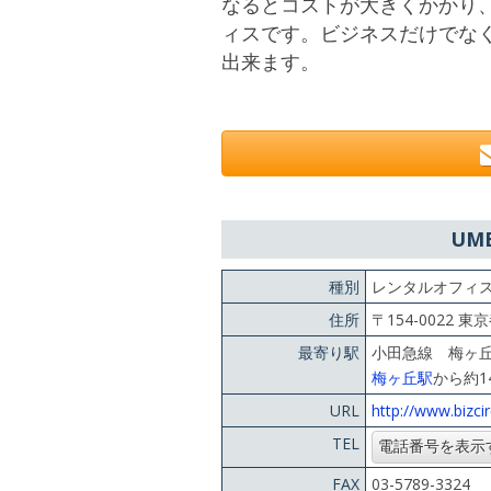
なるとコストが大きくかかり
ィスです。ビジネスだけでな
出来ます。
UM
種別
レンタルオフィ
住所
〒154-0022 東
最寄り駅
小田急線 梅ヶ
梅ヶ丘駅
から約1
URL
http://www.bizci
TEL
FAX
03-5789-3324