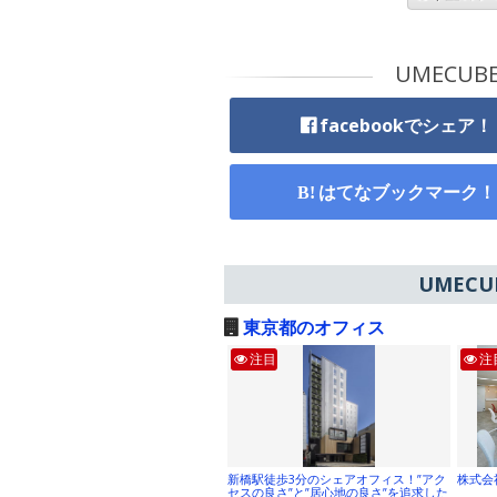
UMECU
facebookでシェア！
はてなブックマーク！
UMEC
東京都のオフィス
注目
注
新橋駅徒歩3分のシェアオフィス！”アク
株式会
セスの良さ”と”居心地の良さ”を追求した