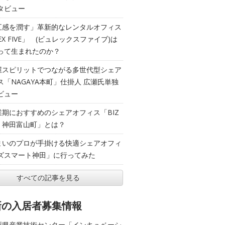
タビュー
五感を潤す」革新的なレンタルオフィス
EX FIVE」 (ビュレックスファイブ)は
って生まれたのか？
屋スピリットでつながる多世代型シェア
ス「NAGAYA本町」仕掛人 広瀬氏単独
ビュー
業期におすすめのシェアオフィス「BIZ
T 神田富山町」とは？
まいのプロが手掛ける快適シェアオフィ
ズスマート神田」に行ってみた
すべての記事を見る
新の入居者募集情報
梨県産業技術センター「インキュベーシ