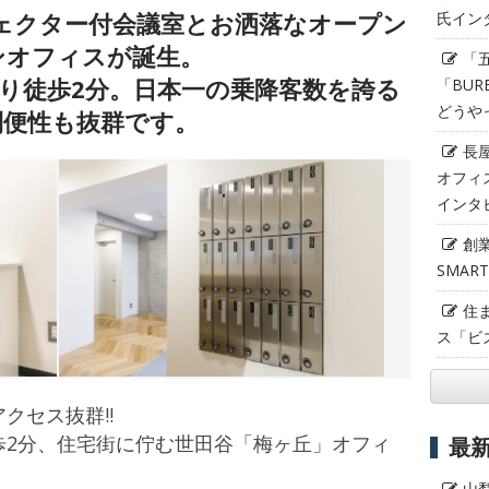
ェクター付会議室とお洒落なオープン
氏イン
ンオフィスが誕生。
「
り徒歩2分。日本一の乗降客数を誇る
「BUR
どうや
利便性も抜群です。
長
オフィ
インタ
創
SMAR
住
ス「ビ
クセス抜群!!
歩2分、住宅街に佇む世田谷「梅ヶ丘」オフィ
最
山