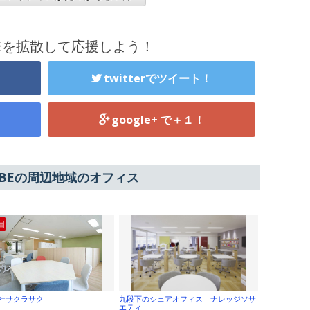
BEを拡散して応援しよう！
twitterでツイート！
google+ で＋１！
UBEの周辺地域のオフィス
目
社サクラサク
九段下のシェアオフィス ナレッジソサ
エティ