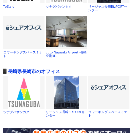
ToStart
ツナグバサンカク
リージャス長崎BizPORTセ
ンター
コワーキングスペースミナ
coto Nagasaki Airport -長崎
ト
空港3F-
長崎県長崎市のオフィス
ツナグバサンカク
リージャス長崎BizPORTセ
コワーキングスペースミナ
ンター
ト