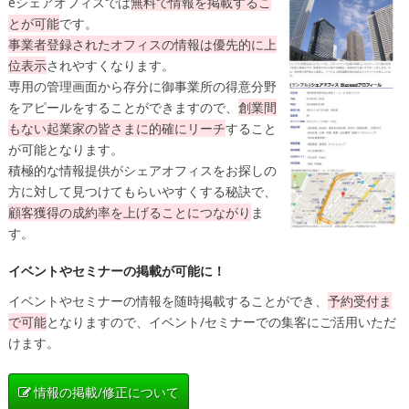
eシェアオフィスでは
無料
で情報を掲載するこ
とが可能
です。
事業者登録されたオフィスの情報は
優先的に上
位表示
されやすくなります。
専用の管理画面から存分に御事業所の得意分野
をアピールをすることができますので、
創業間
もない起業家の皆さまに的確にリーチ
すること
が可能となります。
積極的な情報提供がシェアオフィスをお探しの
方に対して見つけてもらいやすくする秘訣で、
顧客獲得の成約率を上げることにつながり
ま
す。
イベントやセミナーの掲載が可能に！
イベントやセミナーの情報を随時掲載することができ、
予約受付ま
で可能
となりますので、イベント/セミナーでの集客にご活用いただ
けます。
情報の掲載/修正について