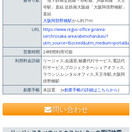
最寄り駅
地下鉄御堂筋線・谷町線、JR阪和線「天王
寺駅」直結 近鉄南大阪線「大阪阿倍野橋駅」
直結
大阪阿部野橋駅
から約71m
URL
https://www.regus-office.jp/area-
serch/osaka-area/abenoharukas/?
utm_source=Bizceed&utm_medium=portal&ut
営業時間
24時間利用可能
利用料金詳細
リージャス,会議室,秘書代行サービス,電話代
行サービス,プロジェクター,シェアオフィス,
ラウンジ,レンタルオフィス,天王寺駅,大阪阿
倍野橋駅
創業手帳
未設置 (※
創業手帳の詳細はこちらから
)
問い合わせ