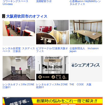
コワーキングスペース
淡路駅前ラボ
心斎橋salon HAJIMARIレン
Umidass
タルオフィス
大阪府吹田市のオフィス
レンタル自習室: スタディス
ビズサークル/江坂新大阪オ
公益財団法人 Inclusion
ペース 江坂店
フィス
Japan
レンタルオフィスRe:ZONE
レンタルオフィスRe:ZONE
THE CODE 大阪
江坂01
吹田01