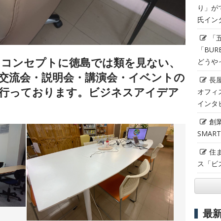
り」が
氏イン
「
「BUR
をコンセプトに徳島では類を見ない、
どうや
交流会・説明会・講演会・イベントの
長
0回行っております。ビジネスアイデア
オフィ
インタ
創
SMAR
住
ス「ビ
最