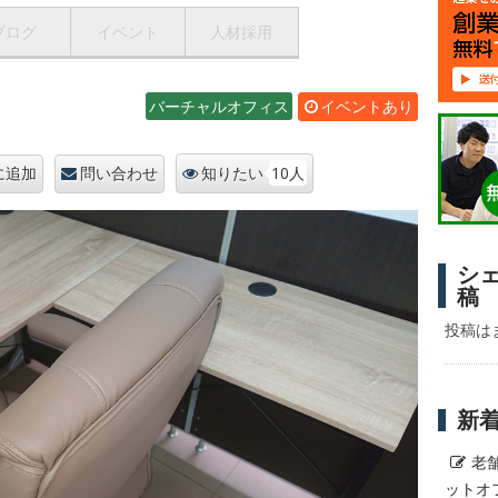
ブログ
イベント
人材採用
バーチャルオフィス
イベントあり
10人
に追加
問い合わせ
知りたい
シ
稿
投稿は
新
老
ットオ