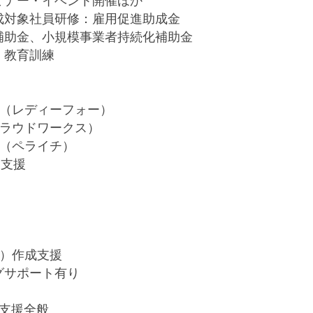
ミナー・イベント開催ほか
成対象社員研修：雇用促進助成金
補助金、小規模事業者持続化補助金
修・教育訓練
）
援（レディーフォー）
クラウドワークス）
援（ペライチ）
ス支援
＠）作成支援
グサポート有り
支援全般