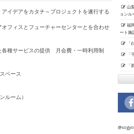
山
、アイデアをカタチ～プロジェクトを遂行する
ョンル
！
福
アオフィスとフューチャーセンターとを合わせ
ート施
「
た各種サービスの提供 月会費・一時利用制
「
「
グスペース
ンルーム）
@sogy