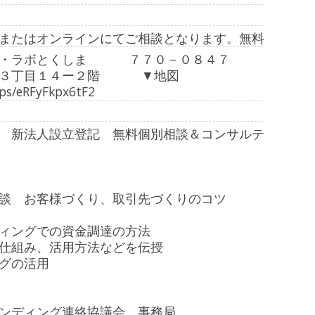
またはオンラインにてご相談となります。無料
グ・ラボとくしま ７７０－０８４７
３丁目１４ー２階 ▼地図
aps/eRFyFkpx6tF2
　新法人設立登記　無料個別相談＆コンサルテ
談　お客様づくり、取引先づくりのコツ

ィングでの資金調達の方法

仕組み、活用方法などを伝授

グの活用

ンディング連絡協議会　事務局
