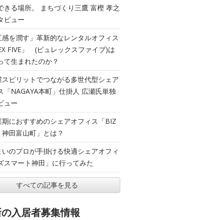
できる場所。 まちづくり三鷹 富樫 孝之
タビュー
五感を潤す」革新的なレンタルオフィス
EX FIVE」 (ビュレックスファイブ)は
って生まれたのか？
屋スピリットでつながる多世代型シェア
ス「NAGAYA本町」仕掛人 広瀬氏単独
ビュー
業期におすすめのシェアオフィス「BIZ
T 神田富山町」とは？
まいのプロが手掛ける快適シェアオフィ
ズスマート神田」に行ってみた
すべての記事を見る
新の入居者募集情報