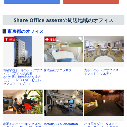
Share Office assetsの周辺地域のオフィス
東京都のオフィス
注目
注目
新橋駅徒歩3分のシェアオフ
株式会社サクラサク
九段下のシェアオフィス
ィス！”アクセスの良
ナレッジソサエティ
さ”と”居心地の良さ”を追求
した「BUREX FIVE（ビュレ
ックスファイブ）」
赤羽初のコワーキングスペ
factoria – Collaboration
バリ風リゾート&スマート