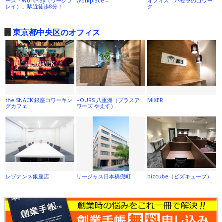
ース「WorkPlay（ワークプ
Workplace –
オフィス パセラのコワー
レイ）」駅近徒歩8分！
ク
東京都中央区のオフィス
the SNACK 銀座コワーキン
+OURS 八重洲（プラスア
MIXER
グカフェ
ワーズ やえす）
レゾナンス銀座店
リージャス日本橋兜町
bizcube（ビズキューブ）