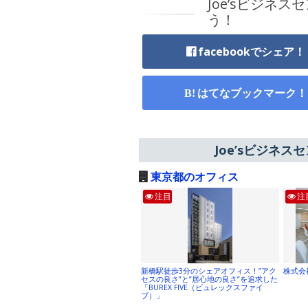
Joe’sビジネ
う！
facebookでシェア！
はてなブックマーク！
Joe’sビジネ
東京都のオフィス
注目
注
新橋駅徒歩3分のシェアオフィス！”アク
株式会
セスの良さ”と”居心地の良さ”を追求した
「BUREX FIVE（ビュレックスファイ
ブ）」