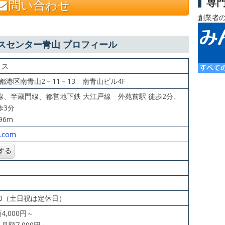
専
問い合わせ
創業者
ジネスセンター青山 プロフィール
ィス
東京都港区南青山2－11－13 南青山ビル4F
線、半蔵門線、都営地下鉄 大江戸線 外苑前駅 徒歩2分、
歩3分
96m
e.com
8：00（土日祝は定休日）
,000円～
額7,000円～