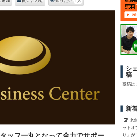
1人
に追加
問い合わせ
知りたい
シ
稿
投稿は
新
老
ットオ
スタッフ一丸となって全力でサポー
り」が