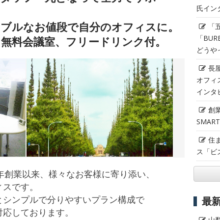
氏イン
ナブルなお値段で自分のオフィスに。
「
「BUR
！無料会議室、フリードリンク付。
どうや
長
オフィ
インタ
創
SMAR
住
ス「ビ
006年創業以来、様々なお客様に寄り添い、
ィスです。
とシンプルで分りやすいプラン構成で
最
対応しております。
山