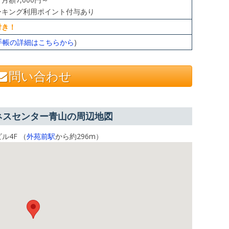
ーキング利用ポイント付与あり
付き！
手帳の詳細はこちらから
)
問い合わせ
ビジネスセンター青山の周辺地図
ル4F （
外苑前駅
から約296m）