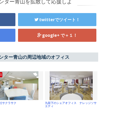
スセンター青山を拡散して応援しよ
twitterでツイート！
google+ で＋１！
スセンター青山の周辺地域のオフィス
目
社サクラサク
九段下のシェアオフィス ナレッジソサ
エティ