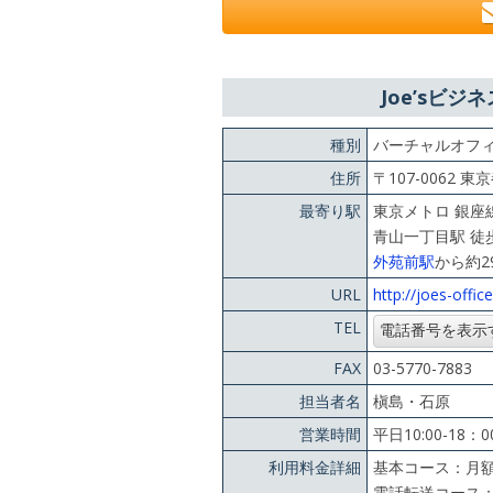
Joe’sビ
種別
バーチャルオフ
住所
〒107-0062 
最寄り駅
東京メトロ 銀座
青山一丁目駅 徒
外苑前駅
から約2
URL
http://joes-offic
TEL
FAX
03-5770-7883
担当者名
槇島・石原
営業時間
平日10:00-1
利用料金詳細
基本コース：月額4
電話転送コース：月