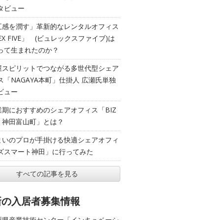
タビュー
五感を潤す」革新的なレンタルオフィス
EX FIVE」 (ビュレックスファイブ)は
って生まれたのか？
屋スピリットでつながる多世代型シェア
ス「NAGAYA本町」仕掛人 広瀬氏単独
ビュー
業期におすすめのシェアオフィス「BIZ
T 神田富山町」とは？
まいのプロが手掛ける快適シェアオフィ
ズスマート神田」に行ってみた
すべての記事を見る
新の入居者募集情報
梨県産業技術センター「インキュベーシ