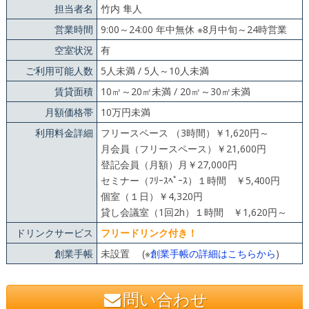
担当者名
竹内 隼人
営業時間
9:00～24:00 年中無休 ※8月中旬～24時営業
空室状況
有
ご利用可能人数
5人未満 / 5人～10人未満
賃貸面積
10㎡～20㎡未満 / 20㎡～30㎡未満
月額価格帯
10万円未満
利用料金詳細
フリースペース （3時間）￥1,620円～
月会員（フリースペース）￥21,600円
登記会員（月額）月￥27,000円
セミナー（ﾌﾘｰｽﾍﾟｰｽ）１時間 ￥5,400円
個室（１日）￥4,320円
貸し会議室（1回2h）１時間 ￥1,620円～
ドリンクサービス
フリードリンク付き！
創業手帳
未設置 (※
創業手帳の詳細はこちらから
)
問い合わせ