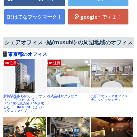
はてなブックマーク！
google+ で＋１！
シェアオフィス -結(musubi)-の周辺地域のオフィス
東京都のオフィス
注目
注目
新橋駅徒歩3分のシェアオフ
株式会社サクラサク
九段下のシェアオフィス
ィス！”アクセスの良
ナレッジソサエティ
さ”と”居心地の良さ”を追求
した「BUREX FIVE（ビュレ
ックスファイブ）」