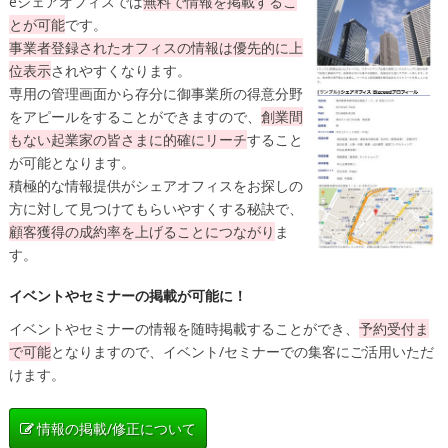
eシェアオフィスでは
無料
で情報を掲載するこ
とが可能
です。
事業者登録されたオフィスの情報は
優先的に上
位表示
されやすくなります。
専用の管理画面から存分に御事業所の得意分野
をアピールをすることができますので、
創業間
もない起業家の皆さまに的確にリーチ
すること
が可能となります。
積極的な情報提供がシェアオフィスをお探しの
方に対して見つけてもらいやすくする秘訣で、
顧客獲得の成約率を上げることにつながり
ま
す。
イベントやセミナーの掲載が可能に！
イベントやセミナーの情報を随時掲載することができ、
予約受付ま
で可能
となりますので、イベント/セミナーでの集客にご活用いただ
けます。
情報の掲載/修正について