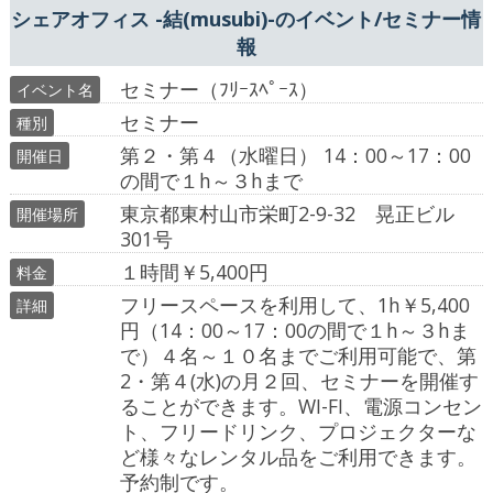
シェアオフィス -結(musubi)-のイベント/セミナー情
報
セミナー（ﾌﾘｰｽﾍﾟｰｽ）
イベント名
セミナー
種別
第２・第４（水曜日） 14：00～17：00
開催日
の間で１h～３hまで
東京都東村山市栄町2-9-32 晃正ビル
開催場所
301号
１時間￥5,400円
料金
フリースペースを利用して、1h￥5,400
詳細
円（14：00～17：00の間で１h～３hま
で）４名～１０名までご利用可能で、第
2・第４(水)の月２回、セミナーを開催す
ることができます。WI-FI、電源コンセン
ト、フリードリンク、プロジェクターな
ど様々なレンタル品をご利用できます。
予約制です。