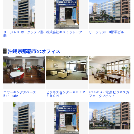
リージャス ホークシティ那
株式会社キスミットドア
リージャスCOI那覇ビル
覇
沖縄県那覇市のオフィス
コワーキングスペース
ビジネスセンターＫＥＥＰ
FreeWiFi・電源 ビジネスカ
Beni cafe
ＦＲＯＮＴ
フェ タブポット