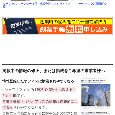
リージャス ホークシティ那
株式会社キスミットドア
リージャスCOI那覇ビル
覇
掲載中の情報の修正、または掲載をご希望の事業者様へ
情報登録したオフィスは検索されやすくなる！
eシェアオフィスでは
無料
で情報を掲載するこ
とが可能
です。
事業者登録されたオフィスの情報は
優先的に上
位表示
されやすくなります。
専用の管理画面から存分に御事業所の得意分野