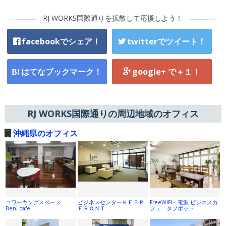
RJ WORKS国際通りを拡散して応援しよう！
facebookでシェア！
twitterでツイート！
はてなブックマーク！
google+ で＋１！
RJ WORKS国際通りの周辺地域のオフィス
沖縄県のオフィス
コワーキングスペース
ビジネスセンターＫＥＥＰ
FreeWiFi・電源 ビジネスカ
Beni cafe
ＦＲＯＮＴ
フェ タブポット