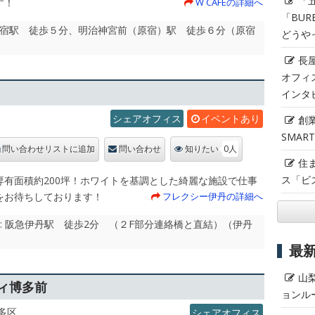
「
す！
W CAFEの詳細へ
「BUR
 原宿駅 徒歩５分、明治神宮前（原宿）駅 徒歩６分（原宿
どうや
長
オフィ
インタ
シェアオフィス
イベントあり
創
SMAR
0人
問い合わせリストに追加
問い合わせ
知りたい
住
ス「ビ
専有面積約200坪！ホワイトを基調とした綺麗な施設で仕事
をお待ちしております！
フレクシー伊丹の詳細へ
駅 : 阪急伊丹駅 徒歩2分 （２F部分連絡橋と直結）（伊丹
最
山
ティ博多前
ョンル
多区
シェアオフィス