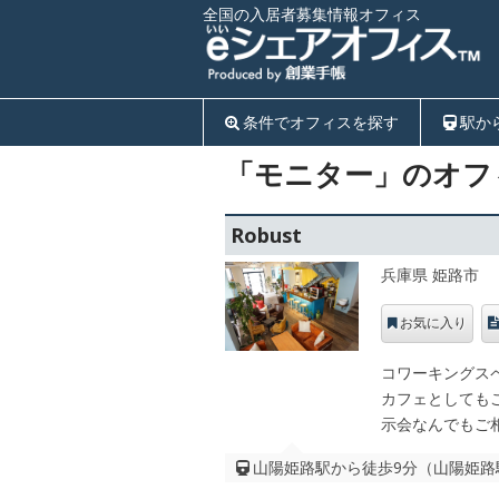
全国の入居者募集情報オフィス
条件でオフィスを探す
駅か
「モニター」のオフ
Robust
兵庫県 姫路市
お気に入り
コワーキングス
カフェとしても
示会なんでもご
山陽姫路駅から徒歩9分（山陽姫路駅