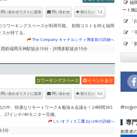
福
ート施
1人
問い合わせリストに追加
問い合わせ
知りたい
「
のコワーキングスペースが利用可能。 初期コストを抑え福岡
「
ィスが持てる。
The Company キャナルシティ博多前の詳細へ
「
鉄福岡天神駅徒歩10分・JR博多駅徒歩10分
コワーキングスペース
イベントあり
0人
問い合わせリストに追加
問い合わせ
知りたい
@sogy
の中、快適なリモートワーク＆勉強＆会議を！24時間365
i、27インチ/4Kモニター完備。
専
いいオフィス三鷹 by LHKの詳細へ
歩3分
創業者