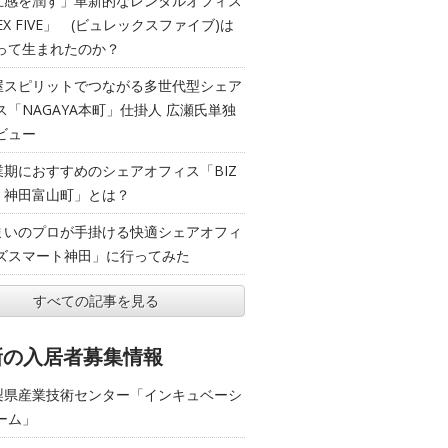
五感を潤す」革新的なレンタルオフィス
EX FIVE」 (ビュレックスファイブ)は
って生まれたのか？
屋スピリットでつながる多世代型シェア
ス「NAGAYA本町」仕掛人 広瀬氏単独
ビュー
業期におすすめのシェアオフィス「BIZ
T 神田富山町」とは？
まいのプロが手掛ける快適シェアオフィ
ズスマート神田」に行ってみた
すべての記事を見る
新の入居者募集情報
梨県産業技術センター「インキュベーシ
ーム」