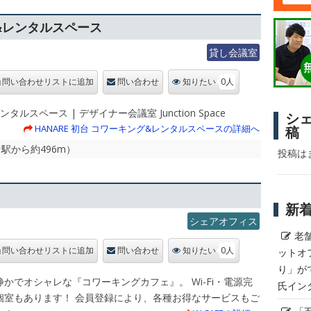
グ&レンタルスペース
貸し会議室
0人
問い合わせリストに追加
問い合わせ
知りたい
レンタルスペース | デザイナー会議室 Junction Space
シ
HANARE 初台 コワーキング&レンタルスペースの詳細へ
稿
台駅から約496m）
投稿は
新
シェアオフィス
老
0人
ットオ
問い合わせリストに追加
問い合わせ
知りたい
り」が
かでオシャレな『コワーキングカフェ』。 Wi-Fi・電源完
氏イン
個室もあります！ 会員登録により、各種お得なサービスもご