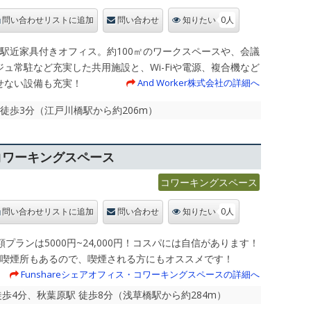
0人
問い合わせリストに追加
問い合わせ
知りたい
の駅近家具付きオフィス。約100㎡のワークスペースや、会議
ュ常駐など充実した共用施設と、Wi-Fiや電源、複合機など
せない設備も充実！
And Worker株式会社の詳細へ
 徒歩3分（江戸川橋駅から約206m）
・コワーキングスペース
コワーキングスペース
0人
問い合わせリストに追加
問い合わせ
知りたい
月額プランは5000円~24,000円！コスパには自信があります！
は喫煙所もあるので、喫煙される方にもオススメです！
Funshareシェアオフィス・コワーキングスペースの詳細へ
 徒歩4分、秋葉原駅 徒歩8分（浅草橋駅から約284m）