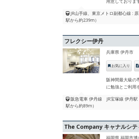
用意しておりま
JR山手線、東京メトロ副都心線 :
駅から約239m）
フレクシー伊丹
兵庫県 伊丹市
お気に入り
阪神間最大級の
に勉強とご利用
阪急電車 伊丹線 JR宝塚線 伊丹
駅から約89m）
The Company キャナルシ
福岡県 福岡市博