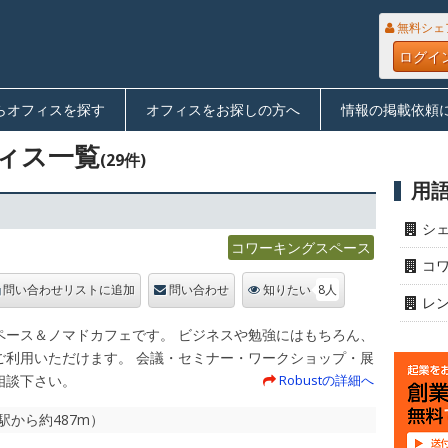
無料シェ
ログイ
らオフィスを探す
オフィスをお探しの方へ
情報の掲載依頼
ィス一覧
(29件)
用
シ
コワーキングスペース
コ
8人
問い合わせリストに追加
問い合わせ
知りたい
レ
ペース＆ノマドカフェです。 ビジネスや勉強にはもちろん、
ご利用いただけます。 会議・セミナー・ワークショップ・展
相談下さい。
Robustの詳細へ
から約487m）