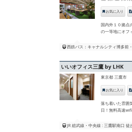
お気に入り
国内外１０拠点
の一等地にオフ
西鉄バス：キャナルシティ博多前・西
いいオフィス三鷹 by LHK
東京都 三鷹市
お気に入り
落ち着いた雰囲気
日！無料高速wif
JR 総武線・中央線 : 三鷹駅南口 徒